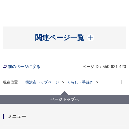
開く
関連ページ一覧
前のページに戻る
ページID：550-621-423
現在位
現在位置
横浜市トップページ
くらし・手続き
まちづくり・環境
みどり・公園
横浜みどりアップ計画
計画の柱３「市民が実感できる緑や花をつくる」
ページトップへ
地域緑のまちづくり
地区別の地域緑化計画・活動状況
地域緑化計画・活動状況（舞岡地区）
メニュー