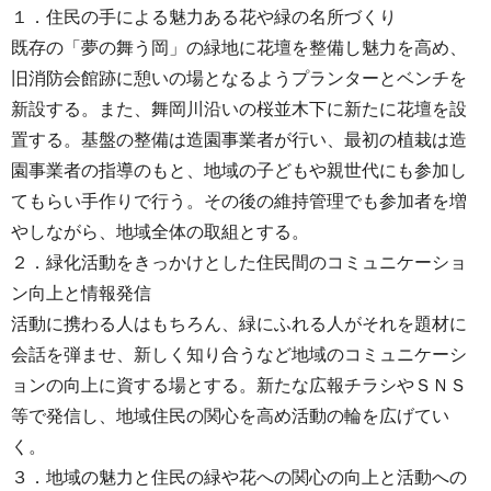
１．住民の手による魅力ある花や緑の名所づくり
既存の「夢の舞う岡」の緑地に花壇を整備し魅力を高め、
旧消防会館跡に憩いの場となるようプランターとベンチを
新設する。また、舞岡川沿いの桜並木下に新たに花壇を設
置する。基盤の整備は造園事業者が行い、最初の植栽は造
園事業者の指導のもと、地域の子どもや親世代にも参加し
てもらい手作りで行う。その後の維持管理でも参加者を増
やしながら、地域全体の取組とする。
２．緑化活動をきっかけとした住民間のコミュニケーショ
ン向上と情報発信
活動に携わる人はもちろん、緑にふれる人がそれを題材に
会話を弾ませ、新しく知り合うなど地域のコミュニケーシ
ョンの向上に資する場とする。新たな広報チラシやＳＮＳ
等で発信し、地域住民の関心を高め活動の輪を広げてい
く。
３．地域の魅力と住民の緑や花への関心の向上と活動への