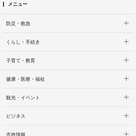
地域緑化計画・活動状況（磯子３丁目地区）
メニュー
開く
防災・救急
開く
くらし・手続き
開く
子育て・教育
開く
健康・医療・福祉
開く
観光・イベント
開く
ビジネス
開く
市政情報