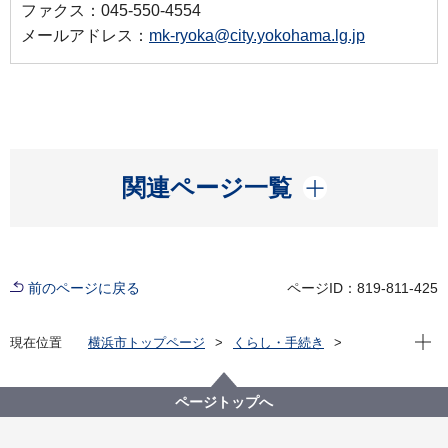
ファクス：045-550-4554
メールアドレス：
mk-ryoka@city.yokohama.lg.jp
開く
関連ページ一覧
前のページに戻る
ページID：819-811-425
現在位
現在位置
横浜市トップページ
くらし・手続き
まちづくり・環境
みどり・公園
横浜みどりアップ計画
計画の柱３「市民が実感できる緑や花をつくる」
ページトップへ
地域緑のまちづくり
地区別の地域緑化計画・活動状況