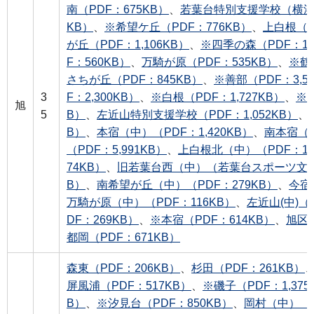
南（PDF：675KB）
、
若葉台特別支援学校（横浜わ
KB）
、
※希望ケ丘（PDF：776KB）
、
上白根（P
が丘（PDF：1,106KB）
、
※四季の森（PDF：1,0
F：560KB）
、
万騎が原（PDF：535KB）
、
※鶴
さちが丘（PDF：845KB）
、
※善部（PDF：3,5
3
F：2,300KB）
、
※白根（PDF：1,727KB）
、
※不
旭
5
B）
、
左近山特別支援学校（PDF：1,052KB）
、
B）
、
本宿（中）（PDF：1,420KB）
、
南本宿（P
（PDF：5,991KB）
、
上白根北（中）（PDF：10
74KB）
、
旧若葉台西（中）（若葉台スポーツ文化ク
B）
、
南希望が丘（中）（PDF：279KB）
、
今宿
万騎が原（中）（PDF：116KB）
、
左近山(中)（P
DF：269KB）
、
※本宿（PDF：614KB）
、
旭区役
都岡（PDF：671KB）
森東（PDF：206KB）
、
杉田（PDF：261KB）
屏風浦（PDF：517KB）
、
※磯子（PDF：1,375
B）
、
※汐見台（PDF：850KB）
、
岡村（中）（PD