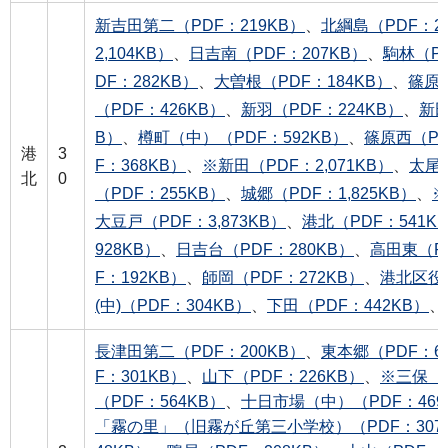
新吉田第二（PDF：219KB）
、
北綱島（PDF：2
2,104KB）
、
日吉南（PDF：207KB）
、
駒林（PD
DF：282KB）
、
大曽根（PDF：184KB）
、
篠原（
（PDF：426KB）
、
新羽（PDF：224KB）
、
新田
B）
、
樽町（中）（PDF：592KB）
、
篠原西（PD
港
3
F：368KB）
、
※新田（PDF：2,071KB）
、
太尾（
北
0
（PDF：255KB）
、
城郷（PDF：1,825KB）
、
※
大豆戸（PDF：3,873KB）
、
港北（PDF：541K
928KB）
、
日吉台（PDF：280KB）
、
高田東（PD
F：192KB）
、
師岡（PDF：272KB）
、
港北区役所
(中)（PDF：304KB）
、
下田（PDF：442KB）
、
長津田第二（PDF：200KB）
、
東本郷（PDF：6
F：301KB）
、
山下（PDF：226KB）
、
※三保（P
（PDF：564KB）
、
十日市場（中）（PDF：469
「霧の里」（旧霧が丘第三小学校）（PDF：307