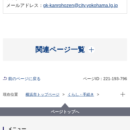
メールアドレス：
gk-kanrohozen@city.yokohama.lg.jp
開く
関連ページ一覧
前のページに戻る
ページID：221-193-796
現在位
現在位置
横浜市トップページ
くらし・手続き
まちづくり・環境
河川・下水道
下水道
防災・災害対策
災害用ハマッコトイレの設置場所(保土ケ谷区、旭区、
ページトップへ
磯子区、金沢区、港北区、緑区)
メニュー