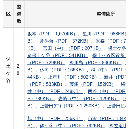
整
区
備
整備箇所
数
坂本（PDF：1,070KB）
、
星川（PDF：988KB）
B）
、
常盤台（PDF：372KB）
、
※峯（PDF：77
KB）
、
宮田（中）（PDF：207KB）
、
保土ケ谷（
※保土ケ谷（PDF：541KB）
、
保土ケ谷区役所（P
保
（PDF：729KB）
、
※川島（PDF：836KB）
、
土
2
B）
、
仏向（PDF：166KB）
、
橘（中）（PDF：2
ケ
8
44KB）
、
上星川（PDF：502KB）
、
新井（PDF：
谷
（PDF：533KB）
、
藤塚（PDF：152KB）
、
権太
井（中）（PDF：248KB）
、
西谷（中）（PDF：
F：789KB）
、
岩崎（中）（PDF：129KB）
、
旧
B）
、
上菅田(中)（PDF：1,250KB）
、
上菅田笹の
旭（中）（PDF：256KB）
、
市沢（PDF：184K
B）
、
鶴ケ峯（中）（PDF：792KB）
、
※左近山（