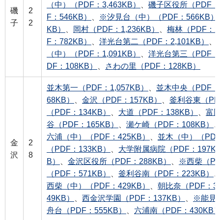
（中）（PDF：3,463KB）
、
磯子区役所（PDF：2
磯
2
F：546KB）
、
※汐見台（中）（PDF：566KB）
子
2
KB）
、
岡村（PDF：1,236KB）
、
梅林（PDF：2
F：782KB）
、
洋光台第二（PDF：2,101KB）
、
（中）（PDF：1,091KB）
、
洋光台第三（PDF：1
DF：108KB）
、
さわの里（PDF：128KB）
並木第一（PDF：1,057KB）
、
並木中央（PDF：1
68KB）
、
金沢（PDF：157KB）
、
釜利谷東（PD
（PDF：134KB）
、
大道（PDF：138KB）
、
富岡
谷（PDF：165KB）
、
瀬ケ崎（PDF：108KB）
六浦（中）（PDF：425KB）
、
並木（中）（PDF
金
2
（PDF：133KB）
、
大学附属病院（PDF：197K
沢
8
B）
、
金沢区役所（PDF：288KB）
、
※西柴（PD
（PDF：571KB）
、
釜利谷南（PDF：223KB）
西柴（中）（PDF：429KB）
、
朝比奈（PDF：3
49KB）
、
西金沢学園（PDF：137KB）
、
※能見台
舟台（PDF：555KB）
、
六浦南（PDF：430KB