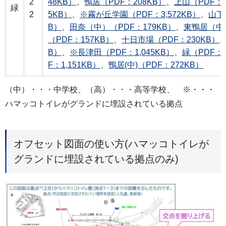
2
48KB）
、
鴨居（PDF：208KB）
、
上山（PDF：2
緑
2
5KB）
、
※霧が丘学園（PDF：3,572KB）
、
山下
B）
、
田奈（中）（PDF：179KB）
、
東鴨居（中）
（PDF：157KB）
、
十日市場（PDF：230KB）
B）
、
※長津田（PDF：1,045KB）
、
緑（PDF：1
F：1,151KB）
、
鴨居(中)（PDF：272KB）
（中）・・・中学校、（高）・・・高等学校、 ※・・・
ハマッコトイレがグランドに埋設されている拠点
オフセット図面の使い方(ハマッコトイレが
グランドに埋設されている拠点のみ)