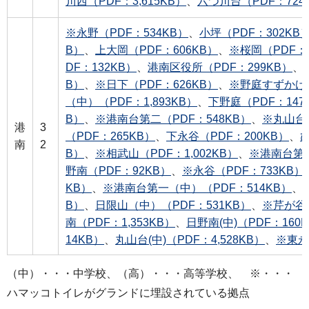
川西（PDF：3,615KB）
、
六つ川台（PDF：724
※永野（PDF：534KB）
、
小坪（PDF：302KB
B）
、
上大岡（PDF：606KB）
、
※桜岡（PDF：6
DF：132KB）
、
港南区役所（PDF：299KB）
、
B）
、
※日下（PDF：626KB）
、
※野庭すずかけ（
（中）（PDF：1,893KB）
、
下野庭（PDF：147
B）
、
※港南台第二（PDF：548KB）
、
※丸山台（
港
3
（PDF：265KB）
、
下永谷（PDF：200KB）
、
南
2
B）
、
※相武山（PDF：1,002KB）
、
※港南台第一
野南（PDF：92KB）
、
※永谷（PDF：733KB）
KB）
、
※港南台第一（中）（PDF：514KB）
、
B）
、
日限山（中）（PDF：531KB）
、
※芹が谷（
南（PDF：1,353KB）
、
日野南(中)（PDF：160
14KB）
、
丸山台(中)（PDF：4,528KB）
、
※東永
（中）・・・中学校、（高）・・・高等学校、 ※・・・
ハマッコトイレがグランドに埋設されている拠点