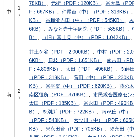
78KB）
、
元街（PDF：120KB）
、
※大鳥（PDF：
1
中
F：667KB）
、
仲尾台（中）（PDF：313KB）
、
7
KB）
、
※横浜吉田（中）（PDF：545KB）
、
み
6KB）
、
みなと赤十字病院（PDF：585KB）
、
中
B）
、
（旧）富士見（中）（PDF：1,042KB）
、
井土ケ谷（PDF：2,000KB）
、
中村（PDF：2,08
6KB）
、
日枝（PDF：1,651KB）
、
南吉田（PDF：
F：4,806KB）
、
太田（PDF：496KB）
、
※蒔田（
（PDF：319KB）
、
蒔田（中）（PDF：230KB
KB）
、
※平楽（中）（PDF：620KB）
、
藤の木（
2
南
南区役所（PDF：370KB）
、
市民総合医療センター
7
太田（PDF：185KB）
、
※永田（PDF：490KB
B）
、
※別所（PDF：722KB）
、
南が丘（中）（P
（PDF：548KB）
、
六ツ川（中）（PDF：605K
KB）
、
※永田台（PDF：705KB）
、
※永田（中）