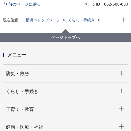
前のページに戻る
ページID：862-586-830
現在位
現在位置
横浜市トップページ
くらし・手続き
まちづくり・環境
河川・下水道
下水道
防災・災害対策
災害用ハマッコトイレの設置場所(鶴見区、神奈川区、
ページトップへ
西区、中区、南区、港南区)
メニュー
開く
防災・救急
開く
くらし・手続き
開く
子育て・教育
開く
健康・医療・福祉