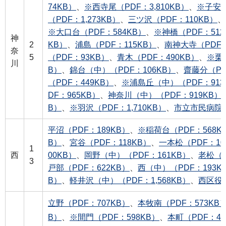
74KB）
、
※西寺尾（PDF：3,810KB）
、
※子安（
（PDF：1,273KB）
、
三ツ沢（PDF：110KB）
、
※大口台（PDF：584KB）
、
※神橋（PDF：512
神
2
KB）
、
浦島（PDF：115KB）
、
南神大寺（PDF：
奈
5
（PDF：93KB）
、
青木（PDF：490KB）
、
※栗
川
B）
、
錦台（中）（PDF：106KB）
、
齋藤分（PD
（PDF：449KB）
、
※浦島丘（中）（PDF：913
DF：965KB）
、
神奈川（中）（PDF：919KB）
B）
、
※羽沢（PDF：1,710KB）
、
市立市民病院（P
平沼（PDF：189KB）
、
※稲荷台（PDF：568K
B）
、
宮谷（PDF：118KB）
、
一本松（PDF：10
1
西
00KB）
、
岡野（中）（PDF：161KB）
、
老松（中
3
戸部（PDF：622KB）
、
西（中）（PDF：193K
B）
、
軽井沢（中）（PDF：1,568KB）
、
西区役所
立野（PDF：707KB）
、
本牧南（PDF：573KB
B）
、
※間門（PDF：598KB）
、
本町（PDF：45