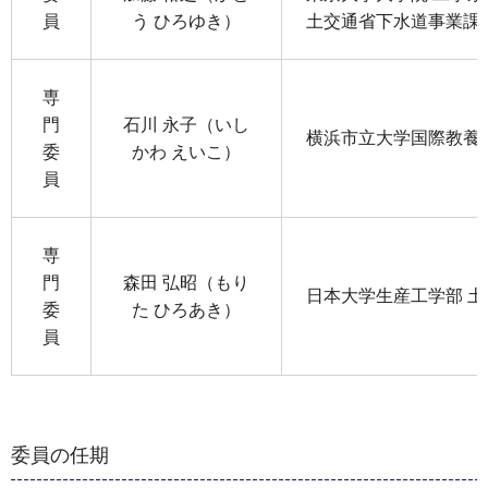
員
う ひろゆき）
土交通省下水道事業課
専
門
石川 永子（いし
横浜市立大学国際教養学
委
かわ えいこ）
員
専
門
森田 弘昭（もり
日本大学生産工学部 土
委
た ひろあき）
員
委員の任期