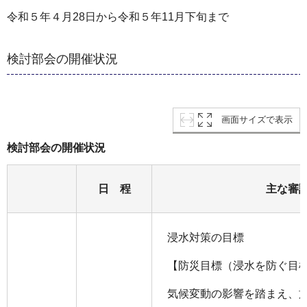
令和５年４月28日から令和５年11月下旬まで
検討部会の開催状況
画面サイズで表示
検討部会の開催状況
日 程
主な審
浸水対策の目標
【防災目標（浸水を防ぐ目
気候変動の影響を踏まえ、