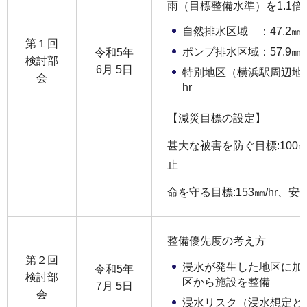
雨（目標整備水準）を1.1倍
自然排水区域 ：47.2㎜/hr
第１回
ポンプ排水区域：57.9㎜/hr
令和5年
検討部
6月 5日
特別地区（横浜駅周辺地区）：
会
hr
【減災目標の設定】
甚大な被害を防ぐ目標:100
止
命を守る目標:153㎜/hr、
整備優先度の考え方
第２回
浸水が発生した地区に加
令和5年
検討部
区から施設を整備
7月 5日
会
浸水リスク（浸水想定と