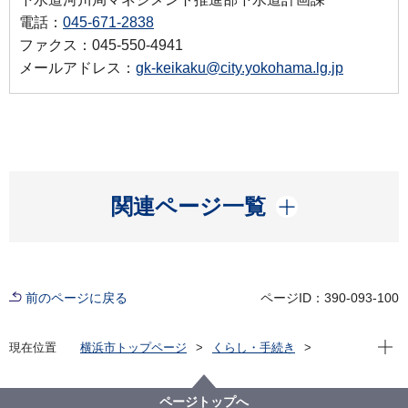
電話：
045-671-2838
ファクス：045-550-4941
メールアドレス：
gk-keikaku@city.yokohama.lg.jp
開く
関連ページ一覧
前のページに戻る
ページID：390-093-100
現在位
現在位置
横浜市トップページ
くらし・手続き
まちづくり・環境
河川・下水道
下水道
防災・災害対策
横浜市下水道浸水対策プラン
ページトップへ