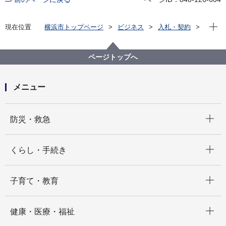
現在位
現在位置
横浜市トップページ
ビジネス
入札・契約
プロポーザル等の発注情報
2023年度
委託
健康福祉局
【結果掲載】【公募型プロポーザル方式】横浜市国民
ページトップへ
年金システム標準化に向けてのコンサルティング業務
委託
メニュー
開く
防災・救急
開く
くらし・手続き
開く
子育て・教育
開く
健康・医療・福祉