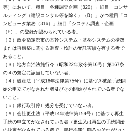
等）において、種目「各種調査企画（320）」細目「コンサ
ルティング（建設コンサル等を除く）（B）」かつ種目「コ
ンピュータ業務（316）」細目「システム調査・企画
（F）」の登録が認められている者。
（２）政令指定都市の基幹システム・基盤システムの構築
または再構築に関する調査・検討の受託実績を有する者で
あること。
（３）地方自治法施行令（昭和22年政令第16号）第167条
の４の規定に該当していない者。
（４）破産法（平成16年法律第75号）に基づき破産手続開
始の申立てがなされた者及びその開始がされている者でな
いこと。
（５）銀行取引停止処分を受けていない者。
（６）会社更生法（平成14年法律第154号）に基づく再生
手続の申立てがなされている者（更生又は再生の手続開始
の決定がなされている者で、履行不能に陥るおそれがない