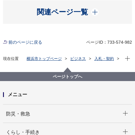
開く
関連ページ一覧
前のページに戻る
ページID：733-574-982
現在位
現在位置
横浜市トップページ
ビジネス
入札・契約
プロポーザル等の発注情報
2023年度
委託
健康福祉局
【公募型指名競争入札】横浜市高齢者施設等物価高騰
ページトップへ
対策支援事業に係る支援金交付業務委託
メニュー
開く
防災・救急
開く
くらし・手続き