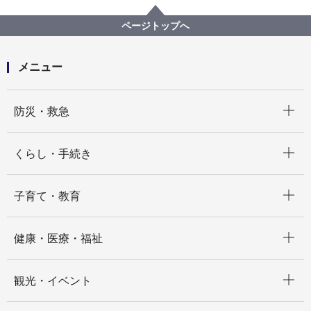
健康福祉局
【入札結果掲載】【公募型指名競争入札】令和５年度
ページトップへ
横浜市外出支援サービス事業における車両運行業務委
託（タクシー：北部エリア）
メニュー
開く
防災・救急
開く
くらし・手続き
開く
子育て・教育
開く
健康・医療・福祉
開く
観光・イベント
開く