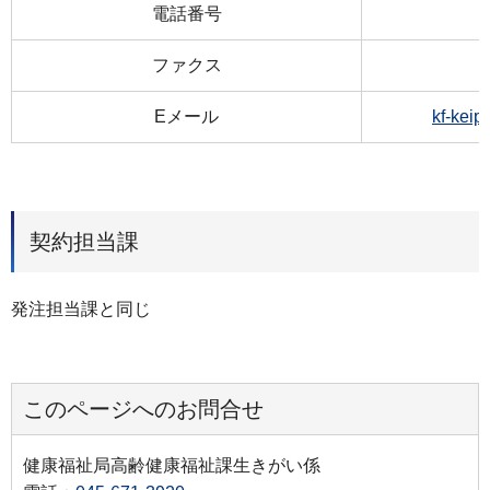
電話番号
ファクス
Eメール
kf-kei
契約担当課
発注担当課と同じ
このページへのお問合せ
健康福祉局高齢健康福祉課生きがい係