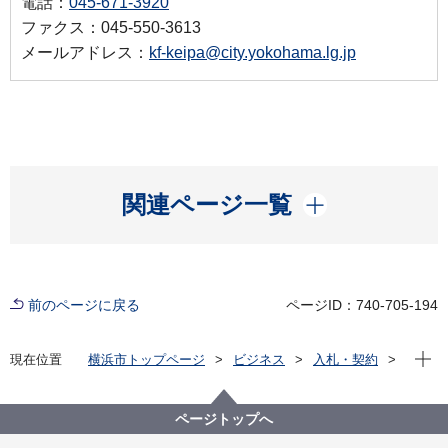
電話：
045-671-3920
ファクス：045-550-3613
メールアドレス：
kf-keipa@city.yokohama.lg.jp
開く
関連ページ一覧
前のページに戻る
ページID：740-705-194
現在位
現在位置
横浜市トップページ
ビジネス
入札・契約
プロポーザル等の発注情報
2023年度
委託
健康福祉局
【入札結果掲載】【公募型指名競争入札】令和５年度
ページトップへ
敬老特別乗車証問い合わせ応対業務委託