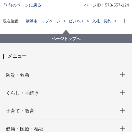
前のページに戻る
ページID：573-557-124
現在位
現在位置
横浜市トップページ
ビジネス
入札・契約
プロポーザル等の発注情報
2023年度
委託
健康福祉局
【終了しました】【公募型指名競争入札】令和５年度
ページトップへ
横浜市障害者虐待防止センター通報・届出窓口業務委
託
メニュー
開く
防災・救急
開く
くらし・手続き
開く
子育て・教育
開く
健康・医療・福祉