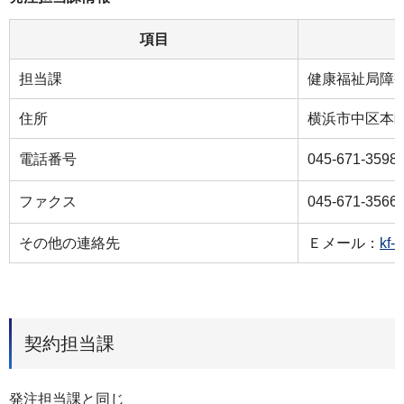
項目
担当課
健康福祉局障
住所
横浜市中区本町６
電話番号
045‐671‐3598
ファクス
045‐671‐3566
その他の連絡先
Ｅメール：
kf-
契約担当課
発注担当課と同じ