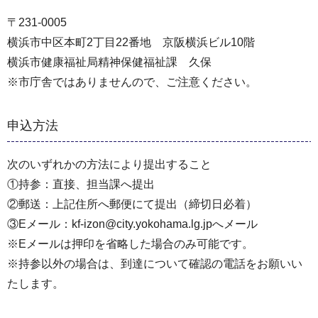
〒231-0005
横浜市中区本町2丁目22番地 京阪横浜ビル10階
横浜市健康福祉局精神保健福祉課 久保
※市庁舎ではありませんので、ご注意ください。
申込方法
次のいずれかの方法により提出すること
①持参：直接、担当課へ提出
②郵送：上記住所へ郵便にて提出（締切日必着）
③Eメール：kf-izon@city.yokohama.lg.jpへメール
※Eメールは押印を省略した場合のみ可能です。
※持参以外の場合は、到達について確認の電話をお願いい
たします。