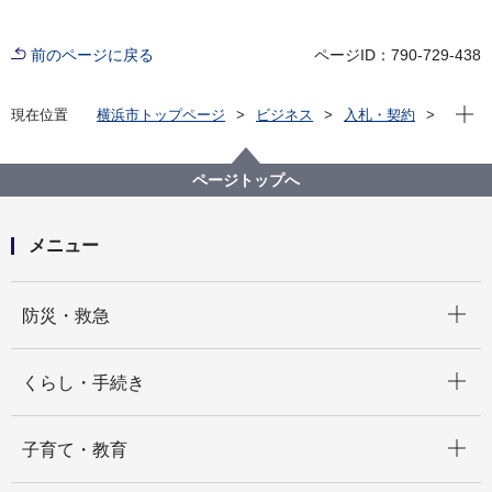
前のページに戻る
ページID：790-729-438
現在位
現在位置
横浜市トップページ
ビジネス
入札・契約
プロポーザル等の発注情報
2023年度
委託
健康福祉局
【入札結果掲載】依存症に関する普及啓発動画制作委
ページトップへ
託
メニュー
開く
防災・救急
開く
くらし・手続き
開く
子育て・教育