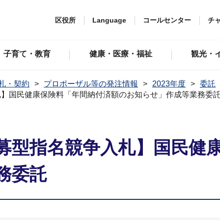
区役所
Language
コールセンター
チ
子育て・教育
健康・医療・福祉
観光・
札・契約
プロポーザル等の発注情報
2023年度
委託
札】国民健康保険料「年間納付済額のお知らせ」作成等業務委
募型指名競争入札】国民健
務委託