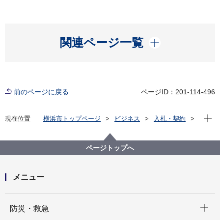
開く
関連ページ一覧
前のページに戻る
ページID：201-114-496
現在位
現在位置
横浜市トップページ
ビジネス
入札・契約
プロポーザル等の発注情報
2023年度
委託
健康福祉局
【※終了しました】【公募型指名競争⼊札】後期高齢
ページトップへ
者医療保険料仮徴収額決定通知書等の印字及び封入封
緘等業務委託
メニュー
開く
防災・救急