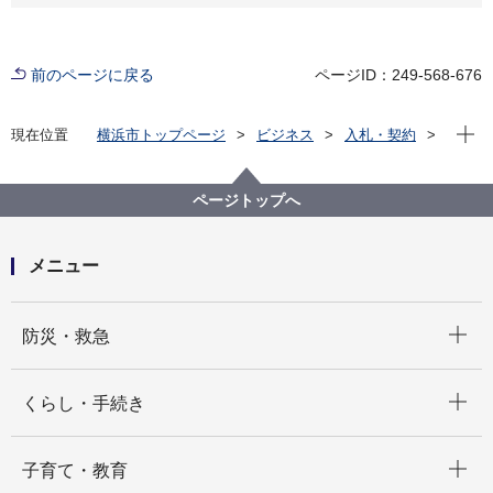
前のページに戻る
ページID：249-568-676
現在位
現在位置
横浜市トップページ
ビジネス
入札・契約
プロポーザル等の発注情報
2023年度
委託
健康福祉局
【終了しました】【一般競争入札】予防接種履歴副本
ページトップへ
登録用セットアップデータ作成及び付帯業務委託一式
メニュー
開く
防災・救急
開く
くらし・手続き
開く
子育て・教育