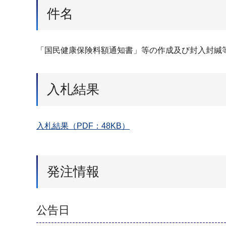
件名
「国⺠健康保険料額通知書」等の作成及び封⼊封緘
入札結果
入札結果（PDF：48KB）
発注情報
公告日