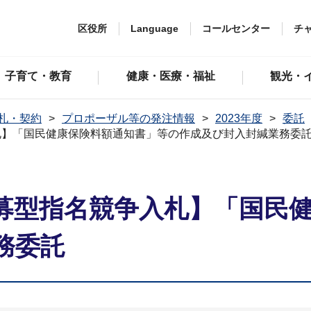
区役所
Language
コールセンター
チ
子育て・教育
健康・医療・福祉
観光・
札・契約
プロポーザル等の発注情報
2023年度
委託
札】「国民健康保険料額通知書」等の作成及び封入封緘業務委
募型指名競争入札】「国民
務委託