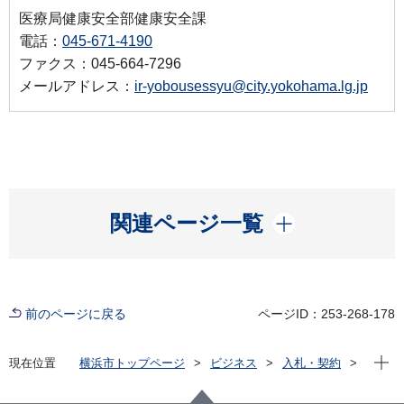
医療局健康安全部健康安全課
電話：
045-671-4190
ファクス：045-664-7296
メールアドレス：
ir-yobousessyu@city.yokohama.lg.jp
開く
関連ページ一覧
前のページに戻る
ページID：253-268-178
現在位
現在位置
横浜市トップページ
ビジネス
入札・契約
プロポーザル等の発注情報
2023年度
委託
健康福祉局