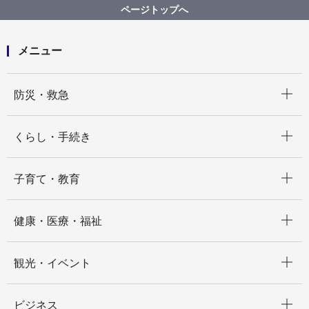
【※終了しました】【入札結果掲載】【公募型指名競
ページトップへ
争入札】風しん追加対策事業個別通知作業委託（未受
検者対象）
メニュー
開く
防災・救急
開く
くらし・手続き
開く
子育て・教育
開く
健康・医療・福祉
開く
観光・イベント
開く
ビジネス