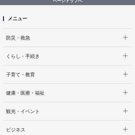
ページトップへ
～３月)横浜市定期予防接種個別通知作業委託
メニュー
開く
防災・救急
開く
くらし・手続き
開く
子育て・教育
開く
健康・医療・福祉
開く
観光・イベント
開く
ビジネス