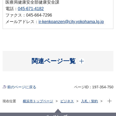
医療局健康安全部健康安全課
電話：
045-671-4182
ファクス：045-664-7296
メールアドレス：
ir-kenkoanzen@city.yokohama.lg.jp
開く
関連ページ一覧
前のページに戻る
ページID：197-354-750
現在位
現在位置
横浜市トップページ
ビジネス
入札・契約
プロポーザル等の発注情報
2023年度
委託
健康福祉局
【入札結果】【公募型指名競争⼊札】令和５年度(７月