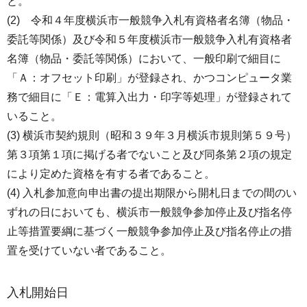
と。
(2) 令和４年度横浜市一般競争入札有資格者名簿（物品・
委託等関係）及び令和５年度横浜市一般競争入札有資格者
名簿（物品・委託等関係）において、一般印刷で細目に
「Ａ：オフセット印刷」が登録され、かつコンピュータ業
務で細目に「Ｅ：電算入出力・印字等処理」が登録されて
いること。
(3) 横浜市契約規則（昭和３９年３月横浜市規則第５９号）
第３項第１項に掲げる者でないこと及び同条第２項の規定
により定めた資格を有する者であること。
(4) 入札参加意向申出書の提出期限から開札日までの間のい
ずれの日においても、横浜市一般競争参加停止及び指名停
止等措置要綱に基づく一般競争参加停止及び指名停止の措
置を受けていない者であること。
入札開始日