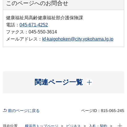
このページへのお問合せ
健康福祉局高齢健康福祉部介護保険課
電話：
045-671-4252
ファクス：045-550-3614
メールアドレス：
kf-kaigohoken@city.yokohama.lg.jp
開く
関連ページ一覧
前のページに戻る
ページID：815-065-245
現在位
現在位置
横浜市トップページ
ビジネス
入札・契約