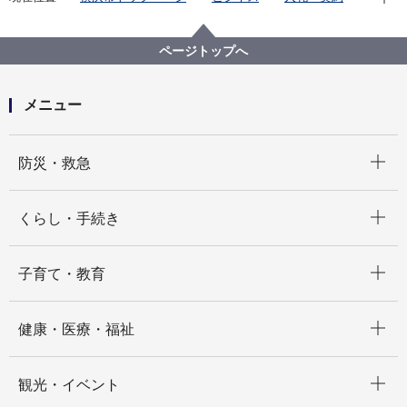
プロポーザル等の発注情報
2023年度
委託
健康福祉局
【終了しました】【公募型指名競争⼊札】【令和５年
ページトップへ
度】介護保険料額決定通知書等の印字及び封⼊封かん
業務（６⽉以降処理分）委託
メニュー
開く
防災・救急
開く
くらし・手続き
開く
子育て・教育
開く
健康・医療・福祉
開く
観光・イベント