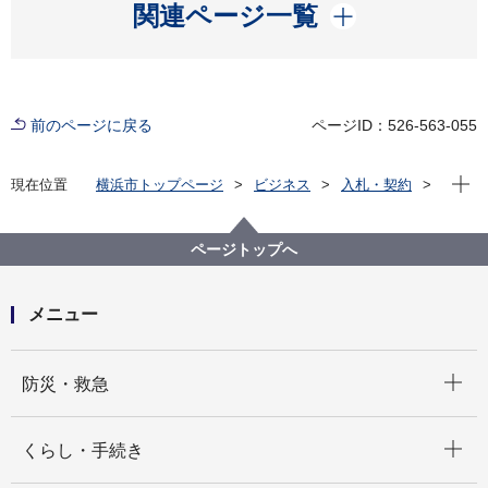
開く
関連ページ一覧
前のページに戻る
ページID：526-563-055
現在位
現在位置
横浜市トップページ
ビジネス
入札・契約
プロポーザル等の発注情報
2023年度
委託
健康福祉局
【入札結果掲載】【公募型指名競争入札】濱とも新規
ページトップへ
協賛店獲得・既存協賛店確認更新等業務委託
メニュー
開く
防災・救急
開く
くらし・手続き