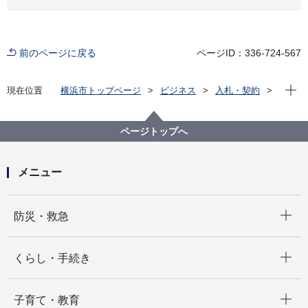
前のページに戻る
ページID：336-724-567
現在位
現在位置
横浜市トップページ
ビジネス
入札・契約
プロポーザル等の発注情報
2023年度
委託
健康福祉局
【終了しました】【公募型指名競争入札】令和５年度
ページトップへ
子宮頸がん予防ワクチン定期接種個別通知作業委託
メニュー
開く
防災・救急
開く
くらし・手続き
開く
子育て・教育