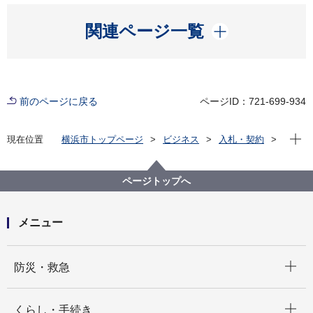
開く
関連ページ一覧
前のページに戻る
ページID：721-699-934
現在位
現在位置
横浜市トップページ
ビジネス
入札・契約
プロポーザル等の発注情報
2023年度
委託
健康福祉局
【入札結果掲載】【一般競争入札】福祉保健システム
ページトップへ
帳票作成業務委託
メニュー
開く
防災・救急
開く
くらし・手続き