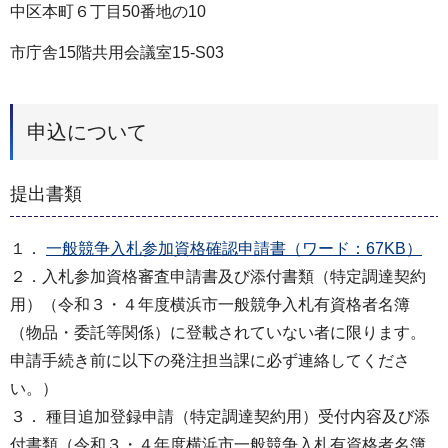
中区本町６丁目50番地の10
市庁舎15階共用会議室15-S03
申込について
提出書類
１．
⼀般競争⼊札参加資格確認申請書（ワード：67KB）
２．⼊札参加資格審査申請書及び添付書類（特定調達契約
⽤）（令和３・４年度横浜市⼀般競争⼊札有資格者名簿
（物品・委託等関係）に登載されていない者に限ります。
申請⼿続き前に以下の発注担当課に必ず連絡してくださ
い。）
３． 種目追加登録申請（特定調達契約用）受付内容及び添
付書類（令和３・４年度横浜市一般競争入札有資格者名簿