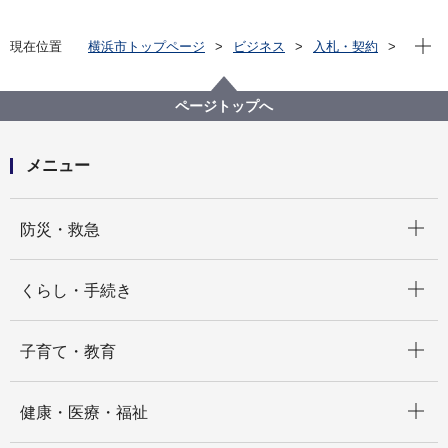
現在位
現在位置
横浜市トップページ
ビジネス
入札・契約
プロポーザル等の発注情報
2023年度
委託
健康福祉局
【入札結果掲載】【公募型指名競争入札】令和５年度
ページトップへ
国民健康保険被保険者証の作成及び封入封緘業務等委
託
メニュー
開く
防災・救急
開く
くらし・手続き
開く
子育て・教育
開く
健康・医療・福祉