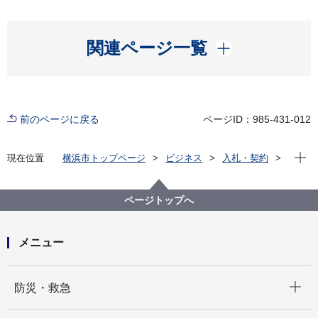
開く
関連ページ一覧
前のページに戻る
ページID：985-431-012
現在位
現在位置
横浜市トップページ
ビジネス
入札・契約
プロポーザル等の発注情報
2023年度
委託
健康福祉局
【入札結果掲載】【公募型指名競争⼊札】介護保険給
ページトップへ
付費等⽀給決定通知書印字委託（６⽉以降分）
メニュー
開く
防災・救急
開く