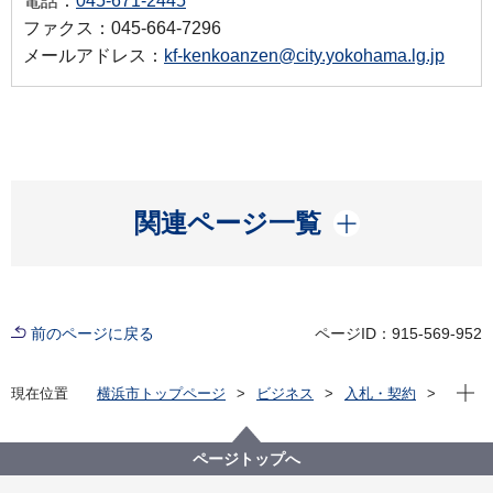
電話：
045-671-2445
ファクス：045-664-7296
メールアドレス：
kf-kenkoanzen@city.yokohama.lg.jp
開く
関連ページ一覧
前のページに戻る
ページID：915-569-952
現在位
現在位置
横浜市トップページ
ビジネス
入札・契約
プロポーザル等の発注情報
2023年度
委託
健康福祉局
【結果公表】【公募型指名競争入札】令和５年度 新型
ページトップへ
コロナウイルス感染症自宅療養者等に対する夜間・ 休
日医療支援委託