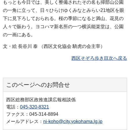
もっとも今日では、美しく整備されたその名も掃部山公園
の一角に立って、日々ひらけゆくみなとみらい21地区を眼
下に見下ろしておられる。桜の季節になると満山、花見の
人々で賑わう。ヨコハマ新名所の一つ横浜能楽堂は、公園
の一画にある。
文・絵 長谷川 泰 （西区文化協会 騎虎の会主宰）
西区そぞろ歩き目次へ戻る
このページへのお問合せ
西区総務部区政推進課広報相談係
電話：
045-320-8321
ファクス：045-314-8894
メールアドレス：
ni-koho@city.yokohama.lg.jp