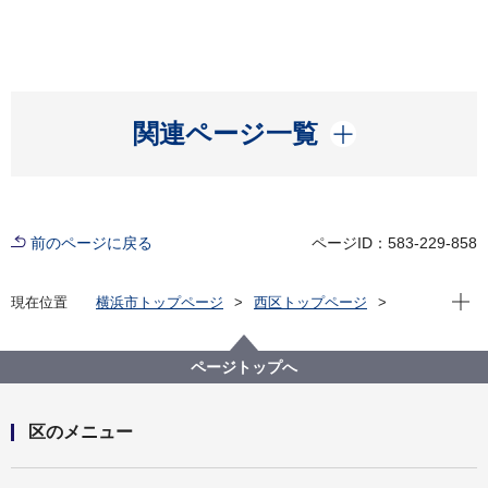
開く
関連ページ一覧
前のページに戻る
ページID：583-229-858
現在位
現在位置
横浜市トップページ
西区トップページ
区の紹介
観光
スポット
西区そぞろ歩き
掃部頭の銅像
ページトップへ
区のメニュー
開く