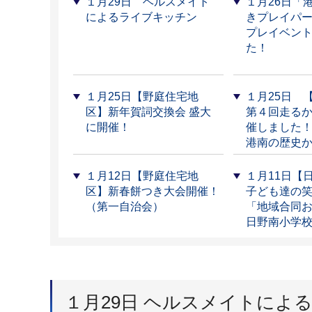
１月29日 ヘルスメイト
１月26日「
によるライブキッチン
きプレイパー
プレイベン
た！
１月25日【野庭住宅地
１月25日 
区】新年賀詞交換会 盛大
第４回走る
に開催！
催しました
港南の歴史
１月12日【野庭住宅地
１月11日【
区】新春餅つき大会開催！
子ども達の
（第一自治会）
「地域合同
日野南小学
１月29日 ヘルスメイトによ