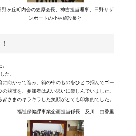
日野ヶ丘町内会の笠原会長、神吉担当理事、日野サザ
ンポートの小林施設長と
た！
た。
した。
箱に向かって進み、箱の中のものをひとつ掴んでゴー
つの競技を、参加者は思い思いに楽しんでいました。
る皆さまのキラキラした笑顔がとても印象的でした。
福祉保健課事業企画担当係長 及川 由香里