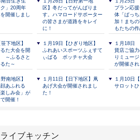
港南台生き生
１月26日【日野第一地
１月25日
ク」20周年
区】冬だってがんばりま
プラン応援
トを開催しまし
す。ハマロードサポーター
体「ぱっち
の皆さまが道路をキレイ
加！まちの
に！
もたちの作
【笹下地区】
１月19日【ひぎり地区】
１月18日
かるた大会を開
ふれあいスポーツふぇすて
貨店ご協力
！ ～ふるさと
ぃばる ボッチャ大会
りミュージ
かるた～
が開催され
日野南地区】
１月11日【日下地区】凧
１月10日
笑顔あふれる
あげ大会が開催されまし
サロットひ
お楽しみ会」が
た！
校で開催！
るライブキッチン