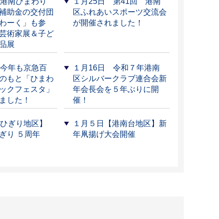
 港南ひまわり
１月25日 第41回 港南
補助金の交付団
区ふれあいスポーツ交流会
わーく」も参
が開催されました！
芸術家展＆子ど
品展
 今年も京急百
１月16日 令和７年港南
のもと「ひまわ
区シルバークラブ連合会新
ックフェスタ」
年会長会を５年ぶりに開
ました！
催！
【ひぎり地区】
１月５日【港南台地区】新
ぎり ５周年
年凧揚げ大会開催