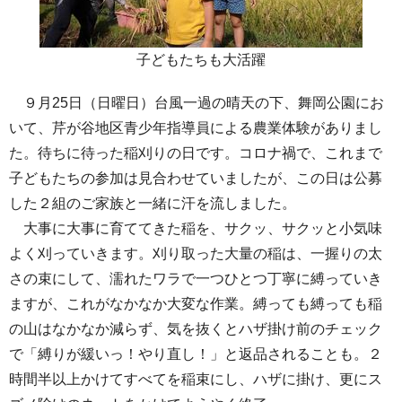
子どもたちも大活躍
９月25日（日曜日）台風一過の晴天の下、舞岡公園にお
いて、芹が谷地区青少年指導員による農業体験がありまし
た。待ちに待った稲刈りの日です。コロナ禍で、これまで
子どもたちの参加は見合わせていましたが、この日は公募
した２組のご家族と一緒に汗を流しました。
大事に大事に育ててきた稲を、サクッ、サクッと小気味
よく刈っていきます。刈り取った大量の稲は、一握りの太
さの束にして、濡れたワラで一つひとつ丁寧に縛っていき
ますが、これがなかなか大変な作業。縛っても縛っても稲
の山はなかなか減らず、気を抜くとハザ掛け前のチェック
で「縛りが緩いっ！やり直し！」と返品されることも。２
時間半以上かけてすべてを稲束にし、ハザに掛け、更にス