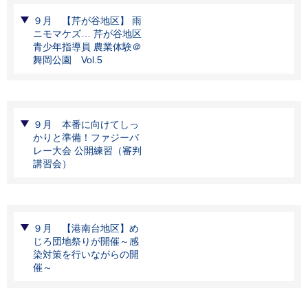
９月 【芹が谷地区】 雨
ニモマケズ… 芹が谷地区
青少年指導員 農業体験＠
舞岡公園 Vol.5
９月 本番に向けてしっ
かりと準備！ファジーバ
レー大会 公開練習（審判
講習会）
９月 【港南台地区】め
じろ団地祭りが開催～感
染対策を行いながらの開
催～