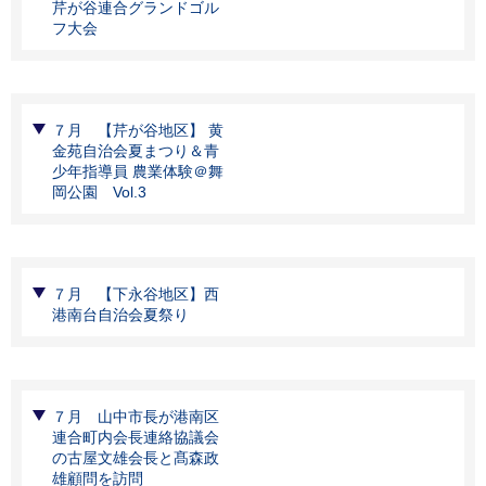
芹が谷連合グランドゴル
フ大会
７月 【芹が谷地区】 黄
金苑自治会夏まつり＆青
少年指導員 農業体験＠舞
岡公園 Vol.3
７月 【下永谷地区】西
港南台自治会夏祭り
７月 山中市長が港南区
連合町内会長連絡協議会
の古屋文雄会長と髙森政
雄顧問を訪問