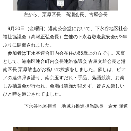
左から、栗原区長、高瀬会長、古屋会長
9月30日（金曜日）港南公会堂において、下永谷地区社会
福祉協議会（高瀬正弘会長）主催の下永谷敬老慰安会が3年
ぶりに開催されました。
参加者は下永谷連合町内会在住の65歳上の方です。来賓
として、港南区連合町内会長連絡協議会 古屋文雄会長と港
南区長 栗原敏也がお祝いの挨拶をしました。催しは、ピア
ノの連弾弾き語り、南京玉すだれ・手品、落語競演、お楽
しみ抽選会が行われ、会場は笑顔が絶えず、皆さん楽しい
ひと時を過ごされてました。
下永谷地区担当 地域力推進担当課長 岩元 隆道