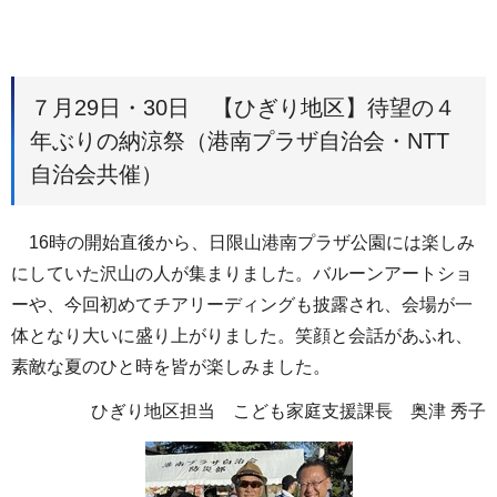
７月29日・30日 【ひぎり地区】待望の４
年ぶりの納涼祭（港南プラザ自治会・NTT
自治会共催）
16時の開始直後から、日限山港南プラザ公園には楽しみ
にしていた沢山の人が集まりました。バルーンアートショ
ーや、今回初めてチアリーディングも披露され、会場が一
体となり大いに盛り上がりました。笑顔と会話があふれ、
素敵な夏のひと時を皆が楽しみました。
ひぎり地区担当 こども家庭支援課長 奥津 秀子