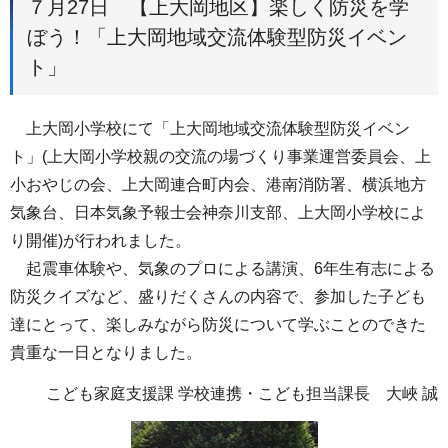
７月27日 【上大岡地区】楽しく防災を学
ぼう！「上大岡地域交流体験型防災イベン
ト」
上大岡小学校にて「上大岡地域交流体験型防災イベン
ト」(上大岡小学校親の交流の場づくり事業運営委員会、上
小おやじの会、上大岡連合町内会、港南消防署、横浜地方
気象台、日本気象予報士会神奈川支部、上大岡小学校によ
り開催)が行われました。
起震車体験や、気象のプロによる講演、6年生有志による
防災クイズなど、盛りだくさんの内容で、参加した子ども
達にとって、楽しみながら防災について学ぶことのできた
貴重な一日となりました。
こども家庭支援課 学校連携・こども担当課長 大峽 誠