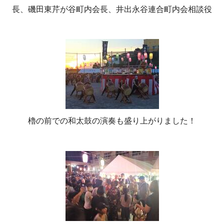
長、磯田東芹が谷町内会長、井出永谷連合町内会相談役
櫓の前での和太鼓の演奏も盛り上がりました！