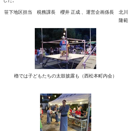
した。
笹下地区担当 税務課長 櫻井 正成 、運営企画係長 北川
隆範
櫓では子どもたちの太鼓披露も（西松本町内会）