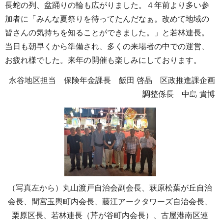
長蛇の列、盆踊りの輪も広がりました。４年前より多い参
加者に「みんな夏祭りを待ってたんだなぁ。改めて地域の
皆さんの気持ちを知ることができました。」と若林連長。
当日も朝早くから準備され、多くの来場者の中での運営、
お疲れ様でした。来年の開催も楽しみにしております。
永谷地区担当 保険年金課長 飯田 啓晶 区政推進課企画
調整係長 中島 貴博
（写真左から）丸山渡戸自治会副会長、萩原松葉が丘自治
会長、間宮玉輿町内会長、藤江アークタワーズ自治会長、
栗原区長、若林連長（芹が谷町内会長）、古屋港南区連