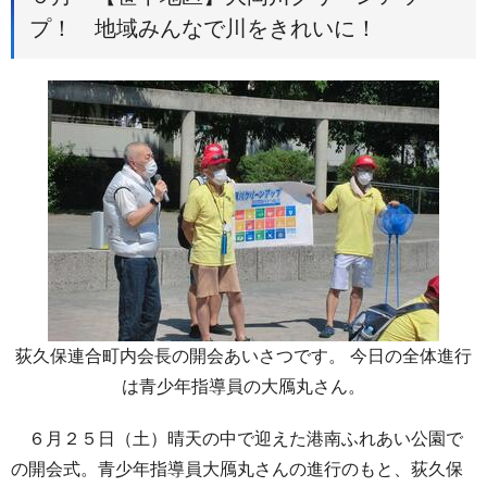
プ！ 地域みんなで川をきれいに！
荻久保連合町内会長の開会あいさつです。 今日の全体進行
は青少年指導員の大鴈丸さん。
６月２５日（土）晴天の中で迎えた港南ふれあい公園で
の開会式。青少年指導員大鴈丸さんの進行のもと、荻久保