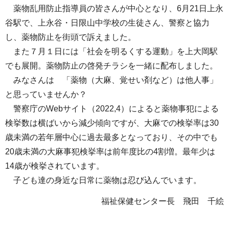
薬物乱用防止指導員の皆さんが中心となり、6月21日上永
谷駅で、上永谷・日限山中学校の生徒さん、警察と協力
し、薬物防止を街頭で訴えました。
また７月１日には「社会を明るくする運動」を上大岡駅
でも展開。薬物防止の啓発チラシを一緒に配布しました。
みなさんは 「薬物（大麻、覚せい剤など）は他人事」
と思っていませんか？
警察庁のWebサイト（2022,4）によると薬物事犯による
検挙数は横ばいから減少傾向ですが、大麻での検挙率は30
歳未満の若年層中心に過去最多となっており、その中でも
20歳未満の大麻事犯検挙率は前年度比の4割増。最年少は
14歳が検挙されています。
子ども達の身近な日常に薬物は忍び込んでいます。
福祉保健センター長 飛田 千絵