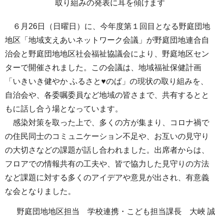
取り組みの発表に耳を傾けます
６月26日（日曜日）に、今年度第１回目となる野庭団地
地区「地域支えあいネットワーク会議」が野庭団地連合自
治会と野庭団地地区社会福祉協議会により、野庭地区セン
ターで開催されました。この会議は、地域福祉保健計画
「いきいき健やか ふるさと♥のば」の現状の取り組みを、
自治会や、各委嘱委員など地域の皆さまで、共有するとと
もに話し合う場となっています。
感染対策を取った上で、多くの方が集まり、コロナ禍で
の住民同士のコミュニケーション不足や、お互いの見守り
の大切さなどの課題が話し合われました。出席者からは、
フロアでの情報共有の工夫や、皆で協力した見守りの方法
など課題に対する多くのアイデアや意見が出され、有意義
な会となりました。
野庭団地地区担当 学校連携・こども担当課長 大峽 誠