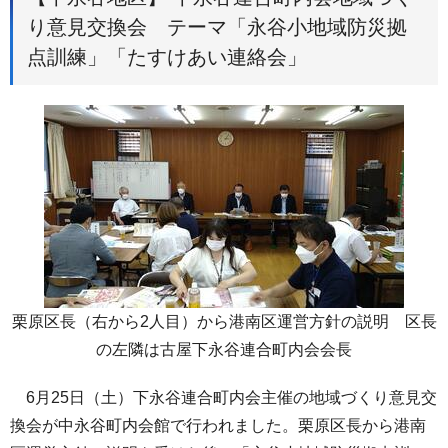
り意見交換会 テーマ「永谷小地域防災拠
点訓練」「たすけあい連絡会」
栗原区長（右から2人目）から港南区運営方針の説明 区長
の左隣は古屋下永谷連合町内会会長
6月25日（土）下永谷連合町内会主催の地域づくり意見交
換会が中永谷町内会館で行われました。栗原区長から港南