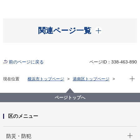
開く
関連ページ一覧
前のページに戻る
ページID：338-463-890
現在位
現在位置
横浜市トップページ
港南区トップページ
区政情報
まち・ひと・ダイアリー
まち・ひと・ダイアリー 2025（令和７）年度
ページトップへ
区のメニュー
開く
防災・防犯