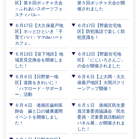
区】第６回ボッチャ大会
第５回ボッチャ大会が開
～ふれあいスポーツフェ
催されました
スティバル～
６月17日【大久保最戸地
６月17日【野庭住宅地
区】ホッとひといき「子
区】防犯落語で楽しく防
育てパパ・ママdeハート
犯意識を！
カフェ」
６月13日【笹下地区】地
６月12日【野庭住宅地
域意見交換会を開催しま
区】「にじいろさんご」
した！
の会が開催されました
６月６日【日野第一地
６月６日【上大岡・大久
区】道路をきれいに！
保最戸地区】大岡川クリ
「ハマロード・サポータ
ーンアップ開催！
ー」活動
６月４日 港南区歯科医
６月１日 港南区民生委
師会 歯と口の健康週間
員児童委員協議会「民生
イベントを開催しまし
委員・児童委員活動紹介
た！
パネル展」が開催されま
した！