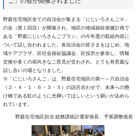
ご」の会が開催されました
野庭住宅地区全ての自治会が集まる「にじいろさんご※」
の会（第１回目）が開催され、地区の地域福祉保健計画で
ある「野庭にじいろさんごプラン」の今年度の取組内容に
ついて話し合われました。各自治会の皆さまをはじめ、地
域ケアプラザ、区社会福祉協議会、区役所が参加し、情報
交換や多くの前向きなご意見が交わされ、とても有意義な
話し合いの場となりました。
※「にじいろさんご」は、野庭住宅地区の第一～六自治会
（２・４・１・６・３・５）の語呂合わせで、未来への懸
け橋である虹のように光輝いてほしいという願いが込めら
れています。
野庭住宅地区担当 総務課統計選挙係長、予算調整係長