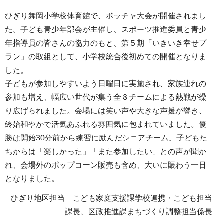
ひぎり舞岡小学校体育館で、ボッチャ大会が開催されまし
た。子ども青少年部会が主催し、スポーツ推進委員と青少
年指導員の皆さんの協力のもと、第５期「いきいき幸せプ
ラン」の取組として、小学校統合後初めての開催となりま
した。
子どもが参加しやすいよう日曜日に実施され、家族連れの
参加も増え、幅広い世代が集う全８チームによる熱戦が繰
り広げられました。会場には笑い声や大きな声援が響き、
終始和やかで活気あふれる雰囲気に包まれていました。優
勝は開始30分前から練習に励んだシニアチーム。子どもた
ちからは「楽しかった」「また参加したい」との声が聞か
れ、会場外のポップコーン販売も含め、大いに賑わう一日
となりました。
ひぎり地区担当 こども家庭支援課学校連携・こども担当
課長、区政推進課まちづくり調整担当係長