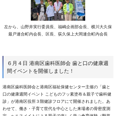
左から、山野井実行委員長、福嶋企画部会長、横川大久保
最戸連合町内会長、区長、荻久保上大岡連合町内会長
６月４日 港南区歯科医師会 歯と口の健康週
間イベントを開催しました！
港南区歯科医師会と港南区福祉保健センター主催の「歯と
口の健康週間イベント こどものフッ素塗布＆親子で歯科健
診」が港南区役所３階健診フロアにて開催されました。あ
わせて、働き・子育て世代を中心とした来場者の骨密度測
定、ヘルスメイトによる親子で楽しく学ぶ食育体験（野菜