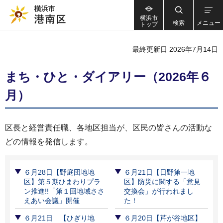
横浜市
検索
メニュー
トップ
最終更新日 2026年7月14日
まち・ひと・ダイアリー（2026年６
月）
区長と経営責任職、各地区担当が、区民の皆さんの活動な
どの情報を発信します。
６月28日【野庭団地地
６月21日【日野第一地
区】第５期ひまわりプラ
区】防災に関する「意見
ン推進!!「第１回地域ささ
交換会」が行われまし
えあい会議」開催
た！
６月21日 【ひぎり地
６月20日【芹が谷地区】