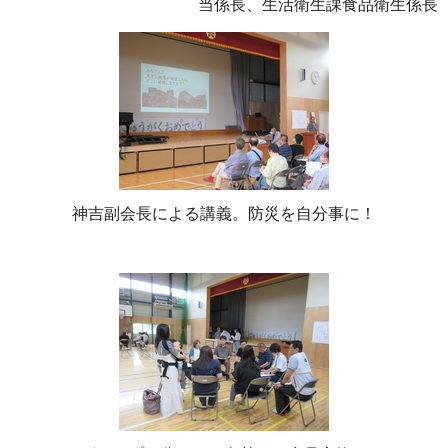
当係長、生活衛生課食品衛生係長
神吉副会長による講義。防災を自分事に！