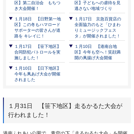
区】第二自治会 もちつ
区】子どもへの虐待を見
き大会開催！
逃さない地域づくり
１月18日 【日野第一地
１月17日 京急百貨店の
区】この冬もハマロード
全面協力のもと「ひまわ
サポーターの皆さんが道
りミュージックフェス
路を キレイに！
タ」が開催されました！
１月17日 【笹下地区】
１月10日 【港南台地
合同防犯パトロールを実
区】今年も空へ！笑顔満
施しました！
開の凧揚げ大会開催
１月10日 【日下地区】
今年も凧あげ大会が開催
されました
１月31日 【笹下地区】走るかるた大会が
行われました！
港南ふれあい公園で、青空の下「走るかるた大会」を開催