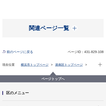
開く
関連ページ一覧
前のページに戻る
ページID：431-829-108
現在位
現在位置
横浜市トップページ
港南区トップページ
子育て・教育
青少年育成
ひまわりミュージックフェスタ
ページトップへ
区のメニュー
開く