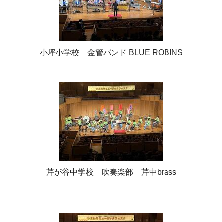
小坪小学校 金管バンド BLUE ROBINS
芹が谷中学校 吹奏楽部 芹中brass