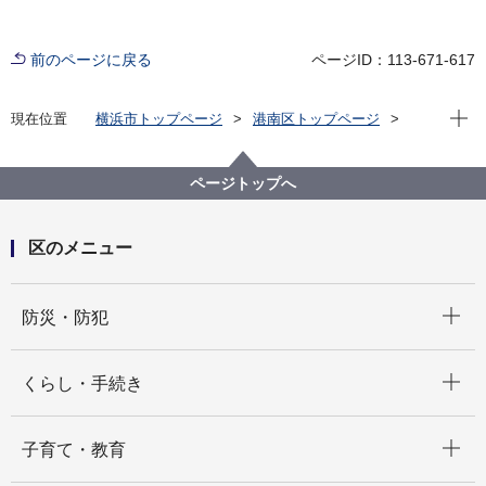
前のページに戻る
ページID：113-671-617
現在位
現在位置
横浜市トップページ
港南区トップページ
子育て・教育
青少年育成
ひまわり交流
ページトップへ
区のメニュー
開く
防災・防犯
開く
くらし・手続き
開く
子育て・教育