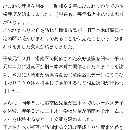
ひまわり栽培を開始し、昭和６２年にひまわりの丘での本
格栽培が始まりました。（現在も、毎年42万本のひまわり
が咲きます。）
このひまわりの丘を訪れた横浜市民が、旧三本木町職員に
港南区の花がひまわりであることを伝えたことから、ひま
わりを介した交流が始まりました。
平成元年２月、港南区で開催された友好会議を開催、平成
元年４月に港南区が旧三本木町で開催された春まつりを訪
問、６月に大崎市が横浜博覧会（港南区民デー）にミニひ
まわり２００鉢を持参して参加するなど相互訪問が行われ
ました。
さらに、同年８月に港南区児童が三本木でのホームステイ
を体験、翌年３月に三本木小学校児童が港南区でホームス
テイを体験するなどして交流を深めました。
子どもたちが相互に訪問する交流は平成１０年度まで続き