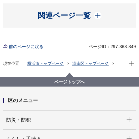
開く
関連ページ一覧
前のページに戻る
ページID：297-363-849
現在位
現在位置
横浜市トップページ
港南区トップページ
子育て・教育
青少年育成
子どもゆめ応援講演会
ページトップへ
区のメニュー
開く
防災・防犯
開く
くらし・手続き