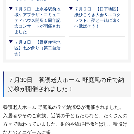
７月５日 上永谷駅前地
７月５日 【日下地区】
域ケアプラザ・コミュニ
紙ひこうき大会＆エコク
ティハウス開所１周年記
ラフト、夢と一緒に遠く
念コンサートが開催され
へ飛ばそう！
ました！
７月３日 【野庭住宅地
区】七夕飾り（第二自治
会）
７月30日 養護老人ホーム 野庭風の丘で納
涼祭が開催されました！
養護老人ホーム 野庭風の丘で納涼祭が開催されました。
入居者やそのご家族、近隣の子どもたちなど、たくさんの
方々で賑わっていました。射的や紙飛行機とばし、輪投げ
などのミニゲームに多