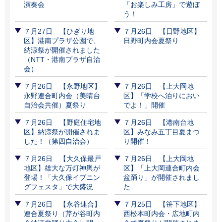
演奏会
「お楽しみ工房」で遊ぼ
う！
７月27日 【ひぎり地
７月26日 【日野地区】
区】港南プラザ公園で、
日野町内会夏祭り
納涼祭が開催されました
（NTT・港南プラザ自治
会）
７月26日 【永野地区】
７月26日 【上大岡地
永野連合町内会（美晴台
区】「学校へ泊りにおい
自治会共催）夏祭り
でよ！」開催
７月26日 【野庭住宅地
７月26日 【港南台地
区】納涼祭が開催されま
区】みなみ五丁目夏まつ
した！（第四自治会）
り開催！
７月26日 【大久保最戸
７月26日 【上大岡地
地区】雄大な万灯神輿が
区】「上大岡連合町内会
登場！「大久保イブニン
盆踊り」が開催されまし
グフェスタ」で大盛況
た
７月26日 【永谷連合】
７月25日 【笹下地区】
連合夏祭り（芹が谷町内
西松本町内会・広地町内