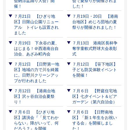
会納涼盆踊り大会）開
会で夏祭りが開催されま
催！
した！
７月21日 【ひぎり地
７月19日・20日 【港南
区】日限山公園リニュー
台地区】めじろ団地の夏
アル トイレも設置され
祭りが開催されました！
ました
７月19日 下永谷の夏、
７月13日 港南区長杯争
はじまる！＠西港南台自
奪学童軟式野球大会表彰
治会、あざみ町内会
式
７月12日 【日野第一地
７月12日 【笹下地区】
区】地域の力で川を綺麗
子ども防災体験イベント
に。日野川クリーンアッ
を開催！
プが行われました
７月12日 【港南台地
７月６日 【野庭住宅地
区】沢ヶ谷自治会夏祭
区】七夕イベント＆ビア
り！
ガーデン（第六自治会）
７月６日 【ひぎり地
７月６日 【日野南地
区】講演会『「見てわか
区】「新１年生をお祝い
らない」障がいって、何
する会」を開催しまし
だろう？』を開催
た！