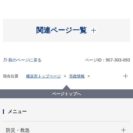
開く
関連ページ一覧
前のページに戻る
ページID：957-303-093
現在位
現在位置
横浜市トップページ
市政情報
広報・広聴・報道
記者発表
経済局
記者発表 2022年度
第122回横浜市景況・経営動向調査（令和４年９月実
ページトップへ
施）（特別調査）
メニュー
開く
防災・救急