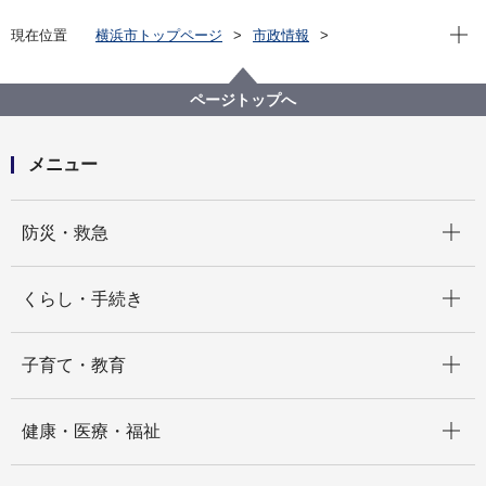
現在位
現在位置
横浜市トップページ
市政情報
広報・広聴・報道
記者発表
経済局
記者発表 2022年度
「レシ活VALUE」の本人確認の事前登録を開始しまし
ページトップへ
た
メニュー
開く
防災・救急
開く
くらし・手続き
開く
子育て・教育
開く
健康・医療・福祉
開く