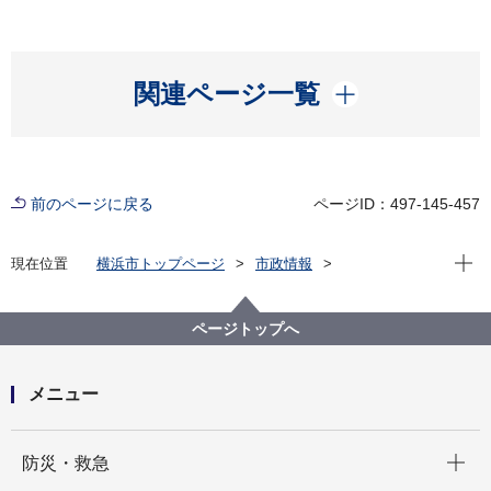
開く
関連ページ一覧
前のページに戻る
ページID：497-145-457
現在位
現在位置
横浜市トップページ
市政情報
広報・広聴・報道
記者発表
経済局
記者発表 2022年度
【記者発表】環境・ITなど８社の初進出等を支援
ページトップへ
メニュー
開く
防災・救急