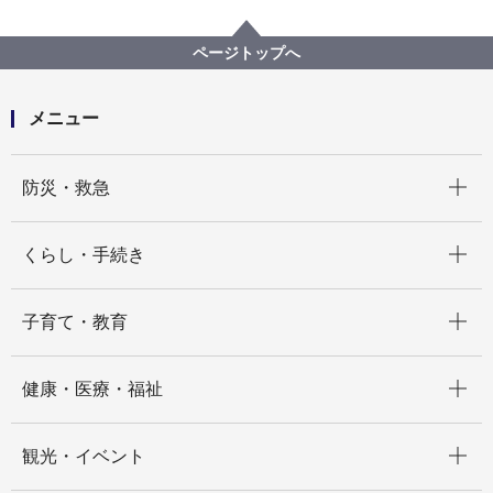
広報・広聴・報道
記者発表
経済局
記者発表 2022年度
【記者発表】令和３年度 消費生活相談の傾向
ページトップへ
メニュー
開く
防災・救急
開く
くらし・手続き
開く
子育て・教育
開く
健康・医療・福祉
開く
観光・イベント