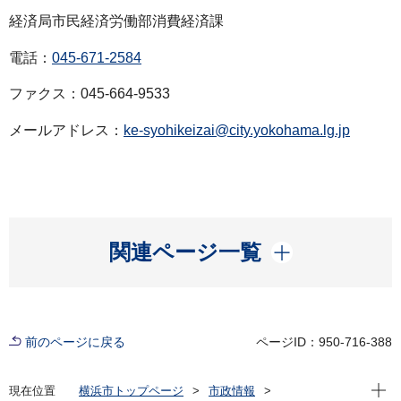
経済局市民経済労働部消費経済課
電話：
045-671-2584
ファクス：045-664-9533
メールアドレス：
ke-syohikeizai@city.yokohama.lg.jp
開く
関連ページ一覧
前のページに戻る
ページID：950-716-388
現在位
現在位置
横浜市トップページ
市政情報