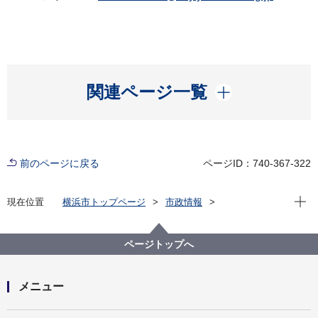
開く
関連ページ一覧
前のページに戻る
ページID：740-367-322
現在位
現在位置
横浜市トップページ
市政情報
広報・広聴・報道
記者発表
経済局
記者発表 2022年度
デジタルヘルスケア製品開発支援の専門家コミッティ
ページトップへ
始動～様々な業種の専門家集団が多角的にアドバイス
します～
メニュー