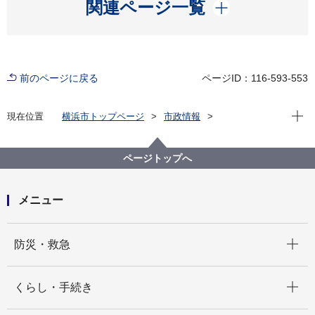
開く
関連ページ一覧
前のページに戻る
ページID：116-593-553
現在位
現在位置
横浜市トップページ
市政情報
広報・広聴・報道
記者発表
経済局
記者発表 2022年度
デザインの力で中小企業の課題を解決。デザイン産学
ページトップへ
連携プログラムを開始します。
メニュー
開く
防災・救急
開く
くらし・手続き