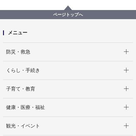
広報・広聴・報道
記者発表
経済局
記者発表 2022年度
令和３年度中小企業振興施策の取組状況報告書を市会
ページトップへ
に提出しました
メニュー
開く
防災・救急
開く
くらし・手続き
開く
子育て・教育
開く
健康・医療・福祉
開く
観光・イベント