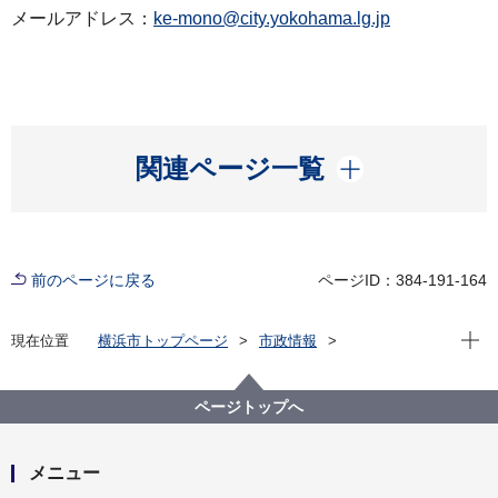
メールアドレス：
ke-mono@city.yokohama.lg.jp
開く
関連ページ一覧
前のページに戻る
ページID：384-191-164
現在位
現在位置
横浜市トップページ
市政情報
広報・広聴・報道
記者発表
経済局
記者発表 2022年度
中小企業の設備投資をサポートします
ページトップへ
メニュー