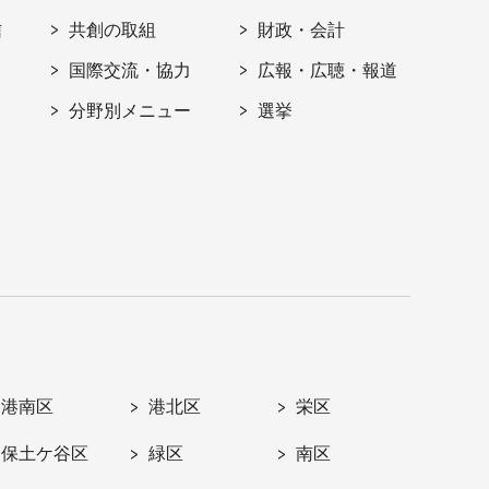
信
共創の取組
財政・会計
国際交流・協力
広報・広聴・報道
分野別メニュー
選挙
港南区
港北区
栄区
保土ケ谷区
緑区
南区