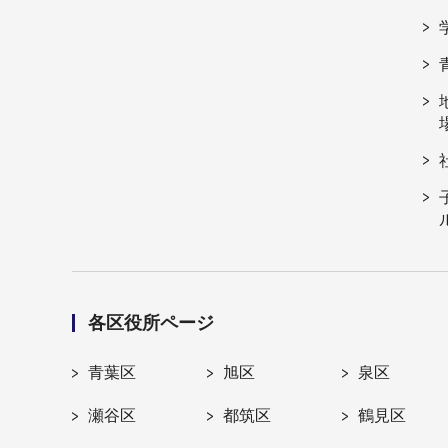
各区役所ページ
青葉区
旭区
泉区
瀬谷区
都筑区
鶴見区