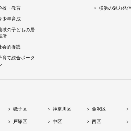
学校・教育
横浜の魅力発
青少年育成
地域の子どもの居
場所
社会的養護
子育て総合ポータ
ル
磯子区
神奈川区
金沢区
戸塚区
中区
西区