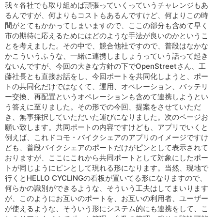
我々各社でも取り組めば頑張っていくっていうチャレンジもあ
るんですが、何よりもコストもあるんですけど、何よりこの時
間がとてもかかってしまいますので、ここの部分も含めて早く
市の期待に応えるためにはどのような手法が良いのかというこ
とを考えました。その中で、競合他社ですので、普段はなかな
かこういうふうな、一緒に連携しましょうっていう話って起き
ないんですが、今回の大きな方針の下でOpenStreetさん、工
藤社長とも直接お話をし、今回ポートを共同化しようと、ポー
トの共同化だけではなくて、運用、オペレーション、バッテリ
ー交換、再配置というオペレーションも含めて連携しようとい
う答えに至りました。その形での今回、提案をさせていただ
き、無事採択していただいた運びになりました。次のページお
願い致します。共同ポートの内容ですけども、アプリでいくと
例えば、これドコモ・バイクシェアのアプリのイメージですけ
ども、普段バイクシェアのポートだけがピンとして表示されて
おりますが、ここにこれから共同ポートとして対象にしたポー
トが同じようにピンとして現れる形になります。当然、現地で
行くとHELLO CYCLINGの看板が置いてる形になりますので、
何らかの識別ができるような、そういう工夫はしてまいります
が、このようにお互いのポートを、お互いの利用者、ユーザー
が使えるような、そういう形にシステム的にも連携をして、こ