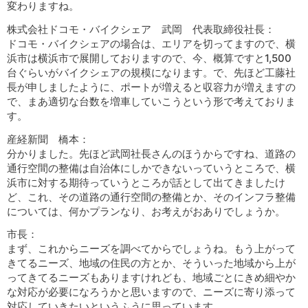
変わりますね。
株式会社ドコモ・バイクシェア 武岡 代表取締役社長：
ドコモ・バイクシェアの場合は、エリアを切ってますので、横
浜市は横浜市で展開しておりますので、今、概算ですと1,500
台ぐらいがバイクシェアの規模になります。で、先ほど工藤社
長が申しましたように、ポートが増えると収容力が増えますの
で、まあ適切な台数を増車していこうという形で考えておりま
す。
産経新聞 橋本：
分かりました。先ほど武岡社長さんのほうからですね、道路の
通行空間の整備は自治体にしかできないっていうところで、横
浜市に対する期待っていうところが話として出てきましたけ
ど、これ、その道路の通行空間の整備とか、そのインフラ整備
については、何かプランなり、お考えがおありでしょうか。
市長：
まず、これからニーズを調べてからでしょうね。もう上がって
きてるニーズ、地域の住民の方とか、そういった地域から上が
ってきてるニーズもありますけれども、地域ごとにきめ細やか
な対応が必要になろうかと思いますので、ニーズに寄り添って
対応していきたいというふうに思っています。