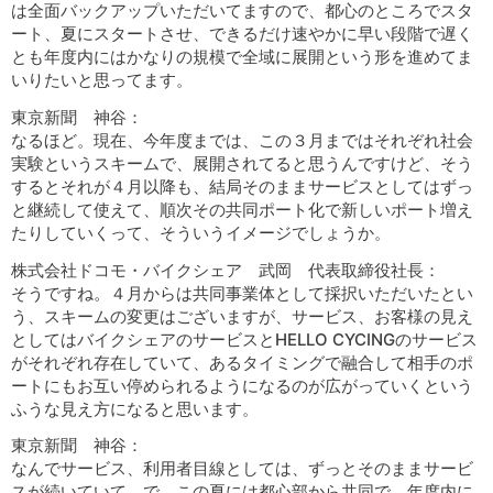
は全面バックアップいただいてますので、都心のところでスタ
ート、夏にスタートさせ、できるだけ速やかに早い段階で遅く
とも年度内にはかなりの規模で全域に展開という形を進めてま
いりたいと思ってます。
東京新聞 神谷：
なるほど。現在、今年度までは、この３月まではそれぞれ社会
実験というスキームで、展開されてると思うんですけど、そう
するとそれが４月以降も、結局そのままサービスとしてはずっ
と継続して使えて、順次その共同ポート化で新しいポート増え
たりしていくって、そういうイメージでしょうか。
株式会社ドコモ・バイクシェア 武岡 代表取締役社長：
そうですね。４月からは共同事業体として採択いただいたとい
う、スキームの変更はございますが、サービス、お客様の見え
としてはバイクシェアのサービスとHELLO CYCINGのサービス
がそれぞれ存在していて、あるタイミングで融合して相手のポ
ートにもお互い停められるようになるのが広がっていくという
ふうな見え方になると思います。
東京新聞 神谷：
なんでサービス、利用者目線としては、ずっとそのままサービ
スが続いていて、で、この夏には都心部から共同で。年度内に