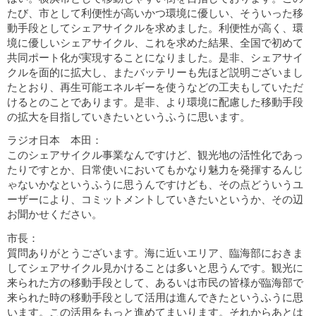
たび、市として利便性が高いかつ環境に優しい、そういった移
動手段としてシェアサイクルを求めました。利便性が高く、環
境に優しいシェアサイクル、これを求めた結果、全国で初めて
共同ポート化が実現することになりました。是非、シェアサイ
クルを面的に拡大し、またバッテリーも先ほど説明ございまし
たとおり、再生可能エネルギーを使うなどの工夫もしていただ
けるとのことであります。是非、より環境に配慮した移動手段
の拡大を目指していきたいというふうに思います。
ラジオ日本 本田：
このシェアサイクル事業なんですけど、観光地の活性化であっ
たりですとか、日常使いにおいてもかなり魅力を発揮するんじ
ゃないかなというふうに思うんですけども、その点どういうユ
ーザーにより、コミットメントしていきたいというか、その辺
お聞かせください。
市長：
質問ありがとうございます。海に近いエリア、臨海部におきま
してシェアサイクル見かけることは多いと思うんです。観光に
来られた方の移動手段として、あるいは市民の皆様が臨海部で
来られた時の移動手段として活用は進んできたというふうに思
います。この活用をもっと進めてまいります。それからあとは