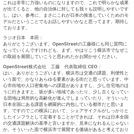
これは非常に力強いものになりますので、これで明らかな成果
が出てくると、他の自治体に対しても我々も説明しやすいです
し。はい、参考に、まさにこれが日本の推進していくためのモ
デルだということでもお話しやすいかなと思ってます。期待し
ております。
ラジオ日本 本田：
ありがとうございます。OpenStreetの工藤様にも同じ質問に
なっていくんですけれども、まず、やはりこう横浜市でなぜこ
の取組を展開していこうと思われたかお聞かせください。
OpenStreet株式会社 工藤 代表取締役 CEO：
はい、ありがとうございます。横浜市は交通の課題、利便性と
いう面で、かなりあらゆる要素がある街だと思っています。中
心市街地や人口密集地への課題がありますし、少し住宅地のほ
うに行きますと、坂が多い地域であったり、少し古くなってい
る団地は局所的な高齢化が進んでしまっていたり、そういった
日本全国にある課題を網羅的に内包している都市だと思いま
す。ですのでこの横浜において、シェアサイクルがしっかりと
したインフラとして定着することができれば、それは日本全国
の交通課題解決の基準と言いますか、見本になれるんじゃない
か。そういった面で横浜市で展開する価値があると考えており