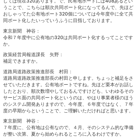
しては現在320あります。で、民有地ポートには408あるとい
うことで、こちらは順次共同ポート化になってるんで、先ほど
おしゃってた公有地ポート320個については今年度中に全て共
同ポート化したいっていうふうに目指しております。
東京新聞 神谷：
令和７年度中に公有地の320は共同ポート化するってことです
か。
政策経営局報道課長 矢野：
補足できますか。
道路局道路政策推進部長 村田：
道路局道路政策推進部長の村田と申します。ちょっと補足をさ
せていただきます。公有地ポートですね。先ほど栗本がお話し
したとおり、順次数増やしておるんですけども、いわゆるその
サービス面の共同ポート化というのは、やはり事業者様のほう
のシステム開発ありますので、今年度、６年度ではなく、７年
度の早期からということで、ご理解いただければと思います。
東京新聞 神谷：
７年度に、公有地は公有なので、４月、そのシステム的な準備
が整い次第、夏から始められるところに入るわけですか。