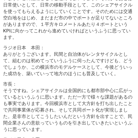
日常使いとして、日常の移動手段として、このシェアサイクル
を使ってもらえるようにしていくことです。そのためには交通
空白地をはじめ、まだまだ市の中でポートが足りてないところ
がありますので、１平方キロメートルあたり４ポートという
KPIに向かってこれから進めていければというふうに思ってい
ます。
ラジオ日本 本田：
ありがとうございます。民間と自治体がレンタサイクルとし
て、組むのは初めてっていうふうに伺ったんですけども、どう
でしょうか、この横浜市のモデルケースとして、今後どういっ
た成功を、築いていって地方のほうにも普及していく。
市長：
そうですね。シェアサイクルは全国的にも都市部中心に広がっ
ているというふうに思います。ただ一方で様々な課題があるの
も事実であります。今回横浜市として大方針を打ち出したこと
で共同事業体が応募され、そして共同ポート化が実現しまし
た。是非市としてこうしたいんだという方針を出すことで、民
間企業さんの意欲っていうものを引き出していきたいというふ
うに思っています。