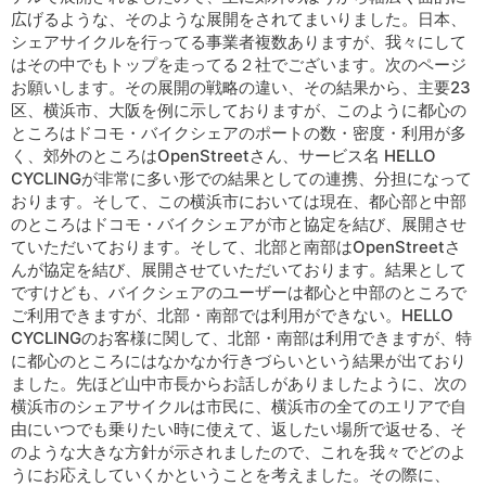
広げるような、そのような展開をされてまいりました。日本、
シェアサイクルを行ってる事業者複数ありますが、我々にして
はその中でもトップを走ってる２社でございます。次のページ
お願いします。その展開の戦略の違い、その結果から、主要23
区、横浜市、大阪を例に示しておりますが、このように都心の
ところはドコモ・バイクシェアのポートの数・密度・利用が多
く、郊外のところはOpenStreetさん、サービス名 HELLO
CYCLINGが非常に多い形での結果としての連携、分担になって
おります。そして、この横浜市においては現在、都心部と中部
のところはドコモ・バイクシェアが市と協定を結び、展開させ
ていただいております。そして、北部と南部はOpenStreetさ
んが協定を結び、展開させていただいております。結果として
ですけども、バイクシェアのユーザーは都心と中部のところで
ご利用できますが、北部・南部では利用ができない。HELLO
CYCLINGのお客様に関して、北部・南部は利用できますが、特
に都心のところにはなかなか行きづらいという結果が出ており
ました。先ほど山中市長からお話しがありましたように、次の
横浜市のシェアサイクルは市民に、横浜市の全てのエリアで自
由にいつでも乗りたい時に使えて、返したい場所で返せる、そ
のような大きな方針が示されましたので、これを我々でどのよ
うにお応えしていくかということを考えました。その際に、