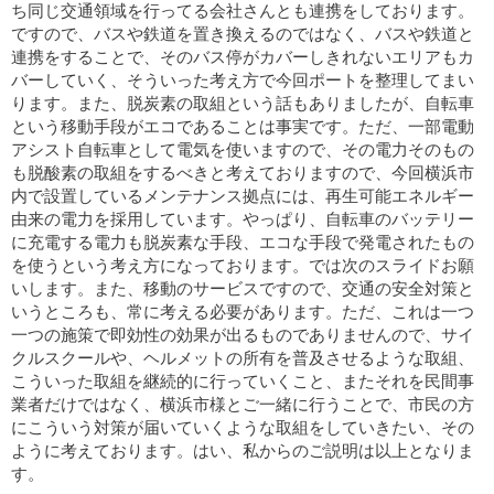
ち同じ交通領域を行ってる会社さんとも連携をしております。
ですので、バスや鉄道を置き換えるのではなく、バスや鉄道と
連携をすることで、そのバス停がカバーしきれないエリアもカ
バーしていく、そういった考え方で今回ポートを整理してまい
ります。また、脱炭素の取組という話もありましたが、自転車
という移動手段がエコであることは事実です。ただ、一部電動
アシスト自転車として電気を使いますので、その電力そのもの
も脱酸素の取組をするべきと考えておりますので、今回横浜市
内で設置しているメンテナンス拠点には、再生可能エネルギー
由来の電力を採用しています。やっぱり、自転車のバッテリー
に充電する電力も脱炭素な手段、エコな手段で発電されたもの
を使うという考え方になっております。では次のスライドお願
いします。また、移動のサービスですので、交通の安全対策と
いうところも、常に考える必要があります。ただ、これは一つ
一つの施策で即効性の効果が出るものでありませんので、サイ
クルスクールや、ヘルメットの所有を普及させるような取組、
こういった取組を継続的に行っていくこと、またそれを民間事
業者だけではなく、横浜市様とご一緒に行うことで、市民の方
にこういう対策が届いていくような取組をしていきたい、その
ように考えております。はい、私からのご説明は以上となりま
す。