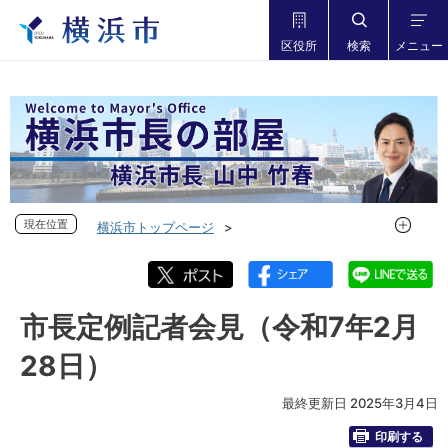
区役所
検索
メニュー
現在位置
現在位置
横浜市トップページ
市長の部屋 横浜市長山中竹春
定例記者会見
会見記録
2024年度
市長定例記者会見（令和7年2月28日）
市長定例記者会見（令和7年2月
28日）
最終更新日 2025年3月4日
印刷する