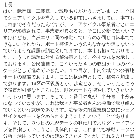
市長：
はい。武岡様、工藤様、ご説明ありがとうございました。全国
でシェアサイクルを導入している都市におきましては、本市も
これまでそうだったんですが、シェアサイクル事業者ごとにエ
リアが形成されて、事業者が異なると、そこに分断ではないで
すけれども、当然エリア間の移動っていうのが同じ自転車でで
きない。それから、ポート整備というのもなかなか進まないっ
ていうような課題が顕在化してますし、本市も抱えておりまし
た。こうした課題に対する解決策として、今４つ丸をお示しし
ております。公民連携で、こういった４つの取組を１つのパッ
ケージとして進めていきたい。１つ目が、市内全域での公有地
ポートの整備であります。ここは横浜市として、整備を加速し
て参ります。18区の区役所とか、歩道とか、そういったところ
で設置が可能なところには、順次ボートを増やしていきたいと
いうふうに思います。そして、２番目の丸が、半分青、半分赤
になっていますが、これは我々と事業者さんの協働で取り組ん
でいくという意味であります。駐輪場の附置義務台数にシェア
サイクルポートを含められるようにしたということでありま
す。そして、３つ目の丸がデータの利活用でよりグレードアッ
プを目指していこうと。具体的には、これまでも移動データの
分析・活用っていうのは進めてきたんですが、これをより一層