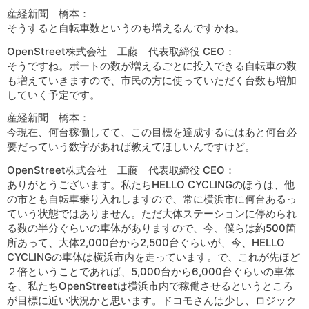
産経新聞 橋本：
そうすると自転車数というのも増えるんですかね。
OpenStreet株式会社 工藤 代表取締役 CEO：
そうですね。ポートの数が増えるごとに投入できる自転車の数
も増えていきますので、市民の方に使っていただく台数も増加
していく予定です。
産経新聞 橋本：
今現在、何台稼働してて、この目標を達成するにはあと何台必
要だっていう数字があれば教えてほしいんですけど。
OpenStreet株式会社 工藤 代表取締役 CEO：
ありがとうございます。私たちHELLO CYCLINGのほうは、他
の市とも自転車乗り入れしますので、常に横浜市に何台あるっ
ていう状態ではありません。ただ大体ステーションに停められ
る数の半分ぐらいの車体がありますので、今、僕らは約500箇
所あって、大体2,000台から2,500台ぐらいが、今、HELLO
CYCLINGの車体は横浜市内を走っています。で、これが先ほど
２倍ということであれば、5,000台から6,000台ぐらいの車体
を、私たちOpenStreetは横浜市内で稼働させるというところ
が目標に近い状況かと思います。ドコモさんは少し、ロジック