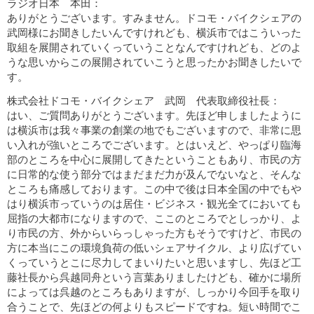
ラジオ日本 本田：
ありがとうございます。すみません。ドコモ・バイクシェアの
武岡様にお聞きしたいんですけれども、横浜市ではこういった
取組を展開されていくっていうことなんですけれども、どのよ
うな思いからこの展開されていこうと思ったかお聞きしたいで
す。
株式会社ドコモ・バイクシェア 武岡 代表取締役社長：
はい、ご質問ありがとうございます。先ほど申しましたように
は横浜市は我々事業の創業の地でもございますので、非常に思
い入れが強いところでございます。とはいえど、やっぱり臨海
部のところを中心に展開してきたということもあり、市民の方
に日常的な使う部分ではまだまだ力が及んでないなと、そんな
ところも痛感しております。この中で後は日本全国の中でもや
はり横浜市っていうのは居住・ビジネス・観光全てにおいても
屈指の大都市になりますので、ここのところでとしっかり、よ
り市民の方、外からいらっしゃった方もそうですけど、市民の
方に本当にこの環境負荷の低いシェアサイクル、より広げてい
くっていうとこに尽力してまいりたいと思いますし、先ほど工
藤社長から呉越同舟という言葉ありましたけども、確かに場所
によっては呉越のところもありますが、しっかり今回手を取り
合うことで、先ほどの何よりもスピードですね。短い時間でこ