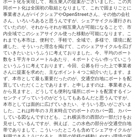
ポート化を実現して、相互乗入の提案がございました。この共
同ポート化は全国初の取組となりまして、これで固まりごとに
事業者さんがバイクシェアやOpenStreetさん、その他の会社
さん、いろいろあると思うんですが、シェアサイクル運行され
ていたのが、それからそれが相互乗入が可能になることで、市
内全域でこのシェアサイクル使った移動が可能になります。こ
れまでも本市は、便利で、手軽で、全域で、多様で、環境に配
慮した、そういった理念を掲げて、このシェアサイクルを広げ
ていきたいというふうに考えておりました。今、平均のポート
数を１平方キロメートルあたり、４ポートぐらい作っていこう
というふうに考えております。今回、公募を行った上で事業者
さんに提案を求めた、主なポイント４つご紹介いたします。ま
ず、本市として最も重要だったのが、交通空白地にポートを配
置していただくことであります。と申しますのは、事業者さん
から見ますと、どうしても便利な場所にポートを配置するイン
センティブっていうのがどうしてもあるんだと思うんですが、
本市としては面的に広げていきたい、そういう思いがございま
した。これは昨年の３月末時点でのポートのカバー図、カバー
している図なんですけども、これ横浜市の西部の一部だけをお
見せしているんですが、例えば、この水色の部分が交通空白地
帯でありまして、こういったところも含めてシェアサイクルが
利用できるようになると、市民の皆様の移動しやすい環境の実