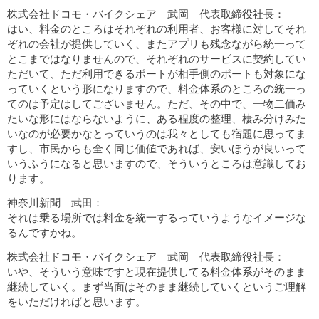
株式会社ドコモ・バイクシェア 武岡 代表取締役社長：
はい、料金のところはそれぞれの利用者、お客様に対してそれ
ぞれの会社が提供していく、またアプリも残念ながら統一って
とこまではなりませんので、それぞれのサービスに契約してい
ただいて、ただ利用できるポートが相手側のポートも対象にな
っていくという形になりますので、料金体系のところの統一っ
てのは予定はしてございません。ただ、その中で、一物二価み
たいな形にはならないように、ある程度の整理、棲み分けみた
いなのが必要かなとっていうのは我々としても宿題に思ってま
すし、市民からも全く同じ価値であれば、安いほうが良いって
いうふうになると思いますので、そういうところは意識してお
ります。
神奈川新聞 武田：
それは乗る場所では料金を統一するっていうようなイメージな
るんですかね。
株式会社ドコモ・バイクシェア 武岡 代表取締役社長：
いや、そういう意味ですと現在提供してる料金体系がそのまま
継続していく。まず当面はそのまま継続していくというご理解
をいただければと思います。