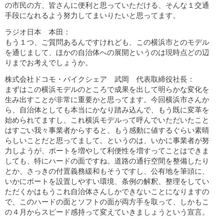
の市民の方、皆さんに便利と思っていただける、そんな１交通
手段になれるよう努力してまいりたいと思ってます。
ラジオ日本 本田：
もう１つ、ご質問あるんですけれども、この横浜市とのモデル
を通じまして、ほかの自治体への展開というのは現時点どの辺
りまでお考えでしょうか。
株式会社ドコモ・バイクシェア 武岡 代表取締役社長：
まずはこの横浜モデルのところで成果を出して明らかな変化を
生み出すことが非常に重要かと思ってます。今回横浜市さんか
ら、自治体としても本当にかなり踏み込んで、もう既に変革を
始められてますし、これ横浜モデルって呼んでいただいたこと
はすごい我々事業者からすると、もう感動に値するぐらい素晴
らしいことだと思ってまして。というのは、いかに事業者が努
力しようが、ポートを増やして利便性を増すってことはできま
しても、特にハードの面ですね。道路の通行空間を整備したり
とか、さっきの付置義務緩和もそうですし、公有地を筆頭に、
いかにポートを設置しやすい環境、条例の解釈、整理をしてい
ただくかはもうこれ自治体さんしかできないことになりますの
で、このハードの面とソフトの面が両方手を取って、しかもこ
の４月からスピード感持って変えていきましょうという宣言。