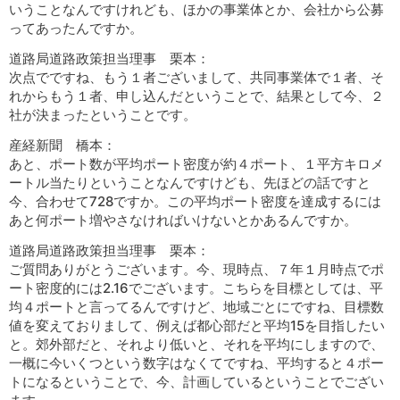
いうことなんですけれども、ほかの事業体とか、会社から公募
ってあったんですか。
道路局道路政策担当理事 栗本：
次点でですね、もう１者ございまして、共同事業体で１者、そ
れからもう１者、申し込んだということで、結果として今、２
社が決まったということです。
産経新聞 橋本：
あと、ポート数が平均ポート密度が約４ポート、１平方キロメ
ートル当たりということなんですけども、先ほどの話ですと
今、合わせて728ですか。この平均ポート密度を達成するには
あと何ポート増やさなければいけないとかあるんですか。
道路局道路政策担当理事 栗本：
ご質問ありがとうございます。今、現時点、７年１月時点でポ
ート密度的には2.16でございます。こちらを目標としては、平
均４ポートと言ってるんですけど、地域ごとにですね、目標数
値を変えておりまして、例えば都心部だと平均15を目指したい
と。郊外部だと、それより低いと、それを平均にしますので、
一概に今いくつという数字はなくてですね、平均すると４ポー
トになるということで、今、計画しているということでござい