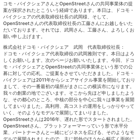
コモ・バイクシェアさんとOpenStreetさんの共同事業体の提
案が採択されたとこういう経緯であります。本日は、ドコモ・
バイクシェアの代表取締役社長の武岡様、そして、
OpenStreetさんの代表取締役社長の工藤さんにお越しをいた
だいております。それでは、武岡さん、工藤さん、よろしくお
願い申し上げます。
株式会社ドコモ・バイクシェア 武岡 代表取締役社長：
ドコモ・バイクシェア代表取締役の武岡雅則です。本日はよろ
しくお願いします。次のページお願いいたします。今回、ドコ
モ・バイクシェアとOpenStreetの共同事業体という形での公
募に対しての応札、ご提案をさせていただきました。ドコモ・
バイクシェアは2011年からシェアサイクル事業を開始しており
まして、その一番最初の場所がまさにこの横浜市になります。
我々の創業の地でございます。そこから先ほど申しましたよう
な、その都心のところ、中核の部分を中心に我々は事業を展開
してまいりました。高利用、高コストの運用をしっかりやって
いく、そのようなモデルで展開してまいりました。
OpenStreetさんは2016年、遅れた形でスタートされました。
OpenStreetさん、プラットフォーマーっていう形で水平分
業、パートナーさんと一緒にビジネスを広げる、そのようなモ
デルで展開されましたので、主に郊外のほうから幅広く面的に