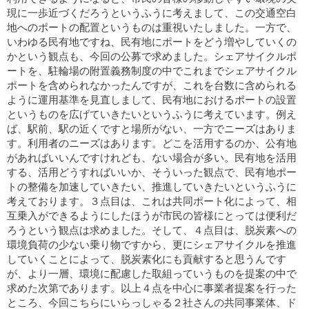
現に一歩近づくだろうというふうに考えまして、この交通空白
地へのポートの配置というものは重視いたしました。一方で、
いわゆる民有地ですね、民有地にポートをどう増やしていくの
かという観点も、今回の公募で求めました。シェアサイクルポ
ートを、駐輪場の附置義務制度の中でこれまでシェアサイクル
ポートを含められなかったんですが、これを台数に含められる
ように運用基準を見直しまして、民有地におけるポートの設置
というものを広げていきたいというふうに考えています。例え
ば、駅前、駅の近くですと場所がない、一方でニーズはありま
す。利用者のニーズはあります。どこを活用するのか、公有地
があればいいんですけれども、ない場合が多い。民有地を活用
する、活用どうすればいいか、そういった観点で、民有地ポー
トの整備を加速していきたい、推進していきたいというふうに
考えております。３点目は、これは共同ポート化によって、相
互乗入ができるようにしたほうが市民の皆様にとっては便利だ
ろうという観点は求めました。そして、４点目は、脱炭素への
環境負荷の少ない乗り物ですから、更にシェアサイクルを推進
していくことによって、脱炭素化にも貢献すると思うんです
が、より一層、環境に配慮した取組っていうものを提案の中で
求めた次第であります。以上４点を中心に事業者提案を行った
ところ、今回こちらにいらっしゃる２社さんの共同事業体、ド