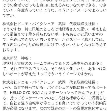
はその全域でどっちも自由に使えるみたいなのができる、でき
ていく。年度内っていうような、そういうイメージでよろしい
ですか。
株式会社ドコモ・バイクシェア 武岡 代表取締役社長：
そうですね、特に民地のところは地権者さんの思い、考えもあ
って最後まで了承を得られないポートもあるかと思いますの
で、完遂はできないと思いますが、ただスピード感としては、
年度内にはかなりの規模に広げていきたいというふうに考えて
おります。
東京新聞 神谷：
現状社会実験のスキームで使ってるものは基本そのまま使え
て、それでプラスで共同の、そこが共同化したり、あるいは新
しいポートが増えたりってそういうイメージですかね。
株式会社ドコモ・バイクシェア 武岡 代表取締役社長：
いや、既存で持っている、バイクシェアが既に持ってるポート
で、HELLO CYCINGさんはステーションって呼んでますけど
も、持ってるステーションのところは地権者さんにご説明をし
て、自社と違う自転車が停まっても良いですかっていう契約変
更が必要になります。なので既存のポートの変更対象化するっ