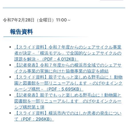
令和7年2月28日（金曜日）11:00～
報告資料
【スライド資料】令和７年度からのシェアサイクル事業
者が決定－「横浜モデル」で全国的なシェアサイクルの
課題を解決－（PDF：4,012KB）
【記者発表】令和７年度からの横浜市全域でのシェアサ
イクル事業の実施に向けた協働事業の協定を締結
【スライド資料】親子でもっと楽しめる野毛山に！ 動物
園と図書館を一部リニューアルします －のげやまインク
ルーシブ構想－（PDF：5,695KB）
【記者発表】親子でもっと楽しめる野毛山に！動物園と
図書館を一部リニューアルします のげやまインクルー
シブ構想第１弾
【スライド資料】横浜市内でのはしか患者の発生につい
て（PDF：296KB）