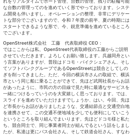
れをリアルタイムでポート管理、台数の管理、残りの駐輪可能
な台数の管理ってのを進めていく形でやっております。システ
ム開発も伴いますし、オペレーションの整理、非常にデリケー
トな部分でございますので、令和７年度の前半、夏の時期には
スタートできるような形で、今、鋭意準備を進めているところ
でございます。
OpenStreet株式会社 工藤 代表取締役 CEO：
ではここからは私、OpenStreet代表取締役の工藤からご説明
させていただきます。よろしくお願い致します。呉越同舟とい
う言葉がありますが、普段はドコモ・バイクシェアさん、そし
てソフトバンクグループであるOpenStreetは競合としてしの
ぎを削ってきました。ただ、今回の横浜市さんの取組で、横浜
市という同じ船に乗ることができて、先ほど武岡社長からお話
があったように、市民の方の目線で見た時に最適なサービスを
一緒につけるっていうのを大変嬉しく思っております。では、
スライドを進めていただけますでしょうか、はい。今回、先ほ
ど市長からお話がありましたような、交通結節点と交通空白地
を連携させて、この交通不便地域を少しでも便利にしていこう
というところを取り組んでまいります。先ほどドコモ様と私た
ち、競合同士で、同じ事業者同士が組んでるという話をしまし
たが、私達は更にバス会社さん、そして鉄道会社さん、すなわ