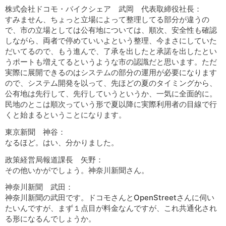
株式会社ドコモ・バイクシェア 武岡 代表取締役社長：
すみません、ちょっと立場によって整理してる部分が違うの
で、市の立場としては公有地については、順次、安全性も確認
しながら、両者で停めていいよという整理、今まさにしていた
だいてるので、もう進んで、了承を出したと承諾を出したとい
うポートも増えてるというような市の認識だと思います。ただ
実際に展開できるのはシステムの部分の運用が必要になります
ので、システム開発を以って、先ほどの夏のタイミングから、
公有地は先行して、先行していうというか、一気に全面的に。
民地のとこは順次っていう形で夏以降に実際利用者の目線で行
くと始まるということになります。
東京新聞 神谷：
なるほど。はい、分かりました。
政策経営局報道課長 矢野：
その他いかがでしょう。神奈川新聞さん。
神奈川新聞 武田：
神奈川新聞の武田です。ドコモさんとOpenStreetさんに伺い
たいんですが、まず１点目が料金なんですが、これ共通化され
る形になるんでしょうか。