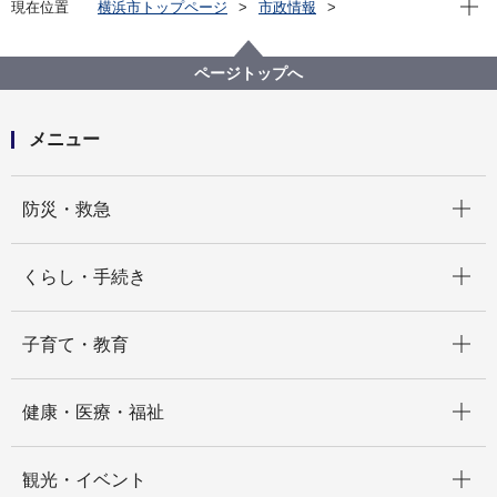
現在位置
横浜市トップページ
市政情報
広報・広聴・報道
記者発表
みどり環境局
記者発表 2024年度
親子でもっと楽しめる野毛山に！ 動物園と図書館を
ページトップへ
一部リニューアルします のげやまインクルーシブ構
想第１弾
メニュー
開く
防災・救急
開く
くらし・手続き
開く
子育て・教育
開く
健康・医療・福祉
開く
観光・イベント