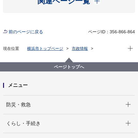
関連ページ一覧
前のページに戻る
ページID：356-866-864
現在位
現在位置
横浜市トップページ
市政情報
広報・広聴・報道
記者発表
みどり環境局
記者発表 2024年度
令和５年度の大気・水環境等の状況をお知らせします
ページトップへ
メニュー
開く
防災・救急
開く
くらし・手続き
開く