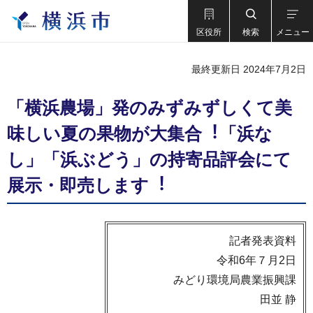
区役所
検索
メニュー
最終更新日 2024年7月2日
「横浜農場」発のみずみずしくて美
味しい夏の果物が⼤集合︕「浜な
し」「浜ぶどう」の持寄品評会にて
展⽰・即売します︕
記者発表資料
令和6年７月2日
みどり環境局農業振興課
田並 静