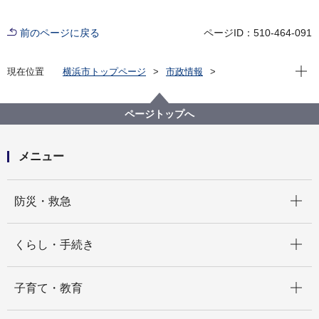
前のページに戻る
ページID：510-464-091
現在位
現在位置
横浜市トップページ
市政情報
広報・広聴・報道
記者発表
みどり環境局
記者発表 2024年度
小学生が戸塚区役所の屋上水田で収穫した稲を、脱
ページトップへ
穀・精米します！
メニュー
開く
防災・救急
開く
くらし・手続き
開く
子育て・教育
開く